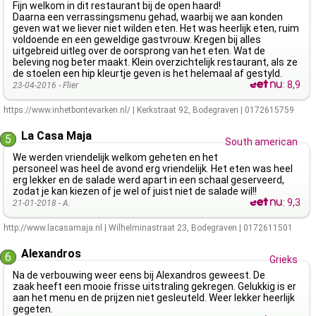
Fijn welkom in dit restaurant bij de open haard!
Daarna een verrassingsmenu gehad, waarbij we aan konden
geven wat we liever niet wilden eten. Het was heerlijk eten, ruim
voldoende en een geweldige gastvrouw. Kregen bij alles
uitgebreid uitleg over de oorsprong van het eten. Wat de
beleving nog beter maakt. Klein overzichtelijk restaurant, als ze
de stoelen een hip kleurtje geven is het helemaal af gestyld.
:
8,9
23-04-2016 -
Flier
https://www.inhetbontevarken.nl/
|
Kerkstraat 92
,
Bodegraven
|
0172615759
La Casa Maja
5
South american
We werden vriendelijk welkom geheten en het
personeel was heel de avond erg vriendelijk. Het eten was heel
erg lekker en de salade werd apart in een schaal geserveerd,
zodat je kan kiezen of je wel of juist niet de salade wil!!
:
9,3
21-01-2018 -
A.
http://www.lacasamaja.nl
|
Wilhelminastraat 23
,
Bodegraven
|
0172611501
Alexandros
6
Grieks
Na de verbouwing weer eens bij Alexandros geweest. De
zaak heeft een mooie frisse uitstraling gekregen. Gelukkig is er
aan het menu en de prijzen niet gesleuteld. Weer lekker heerlijk
gegeten.