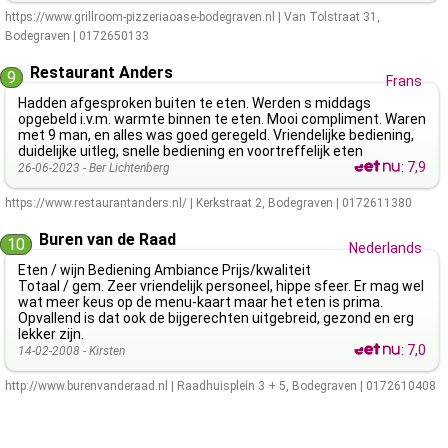
https://www.grillroom-pizzeriaoase-bodegraven.nl
|
Van Tolstraat 31
,
Bodegraven
|
0172650133
Restaurant Anders
9
Frans
Hadden afgesproken buiten te eten. Werden s middags
opgebeld i.v.m. warmte binnen te eten. Mooi compliment. Waren
met 9 man, en alles was goed geregeld. Vriendelijke bediening,
duidelijke uitleg, snelle bediening en voortreffelijk eten
:
7,9
26-06-2023 -
Ber Lichtenberg
https://www.restaurantanders.nl/
|
Kerkstraat 2
,
Bodegraven
|
0172611380
Buren van de Raad
10
Nederlands
Eten / wijn Bediening Ambiance Prijs/kwaliteit
Totaal / gem. Zeer vriendelijk personeel, hippe sfeer. Er mag wel
wat meer keus op de menu-kaart maar het eten is prima.
Opvallend is dat ook de bijgerechten uitgebreid, gezond en erg
lekker zijn.
:
7,0
14-02-2008 -
Kirsten
http://www.burenvanderaad.nl
|
Raadhuisplein 3 + 5
,
Bodegraven
|
0172610408