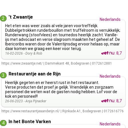
't Zwaantje
2
Nederlands
Het eten was weer zoals al vele jaren voortreffelijk.
Dubbelgetrokken runderbouillon met truffelroom is verrukkelijk;
Runderwang (stoofvlees) en tournedos heerlijk zacht. Vanille-
ijs met advocaat en verse slagroom maakten het geheel af. De
Ibericoribs waren door de Valentijnsdag ervoor helaas op, maar
daar komen we graag een keer voor terug.
:
8,7
16-02-2026 -
Dory & Rob
https://www.zwaantje.net/
|
Dammekant 48
,
Bodegraven
|
0172612881
Restaurantje aan de Rijn
3
Nederlands
Heerlijk gegeten en er heerst rust in het restaurant.
Verse producten dat proef je gelijk. Vriendelijk en zorgzaam
personeel die weten wat de gasten nodig hebben. Lof voor de
kok en personeel!!
:
8,7
26-06-2023 -
Anja Pijnacker
https://www.restaurantjeaanderijn.nl/
|
Rijnkade A1
,
Bodegraven
|
0172616776
In het Bonte Varken
4
Nederlands