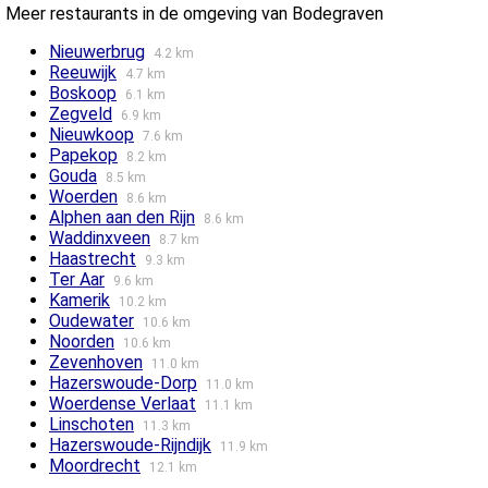
Meer restaurants in de omgeving van Bodegraven
Nieuwerbrug
4.2 km
Reeuwijk
4.7 km
Boskoop
6.1 km
Zegveld
6.9 km
Nieuwkoop
7.6 km
Papekop
8.2 km
Gouda
8.5 km
Woerden
8.6 km
Alphen aan den Rijn
8.6 km
Waddinxveen
8.7 km
Haastrecht
9.3 km
Ter Aar
9.6 km
Kamerik
10.2 km
Oudewater
10.6 km
Noorden
10.6 km
Zevenhoven
11.0 km
Hazerswoude-Dorp
11.0 km
Woerdense Verlaat
11.1 km
Linschoten
11.3 km
Hazerswoude-Rijndijk
11.9 km
Moordrecht
12.1 km
Gouderak