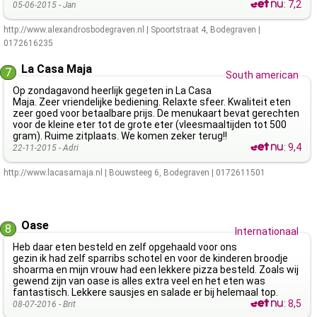
:
7,2
05-06-2015 -
Jan
http://www.alexandrosbodegraven.nl
|
Spoortstraat 4
,
Bodegraven
|
0172616235
La Casa Maja
7
South american
Op zondagavond heerlijk gegeten in La Casa
Maja. Zeer vriendelijke bediening. Relaxte sfeer. Kwaliteit eten
zeer goed voor betaalbare prijs. De menukaart bevat gerechten
voor de kleine eter tot de grote eter (vleesmaaltijden tot 500
gram). Ruime zitplaats. We komen zeker terug!!
:
9,4
22-11-2015 -
Adri
http://www.lacasamaja.nl
|
Bouwsteeg 6
,
Bodegraven
|
0172611501
Oase
8
Internationaal
Heb daar eten besteld en zelf opgehaald voor ons
gezin ik had zelf sparribs schotel en voor de kinderen broodje
shoarma en mijn vrouw had een lekkere pizza besteld. Zoals wij
gewend zijn van oase is alles extra veel en het eten was
fantastisch. Lekkere sausjes en salade er bij helemaal top.
:
8,5
08-07-2016 -
Brit