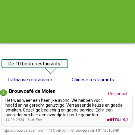
De 10 beste restaurants
Italiaanse restaurants
Chinese restaurants
Brouwcafé de Molen
1
Regionaal
Het was weer een heerlijke avond. We hebben voor,
hoofd en na gerecht genuttigd. Verrassende keuze en goede
smaken. Gezellige bediening en goede service. Echt een
aanrader om hier een avondje lekker te genieten.
:
8,1
11-08-2024 -
J v.d. Eng
https://brouwcafedemolen.nl/
|
Overtocht 43
,
Bodegraven
|
0172610848