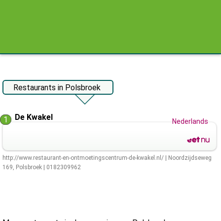
Restaurants in Polsbroek
De Kwakel
1
Nederlands
http://www.restaurant-en-ontmoetingscentrum-de-kwakel.nl/
|
Noordzijdseweg
169
,
Polsbroek
|
0182309962