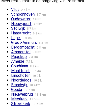
Meer restaurants in de omgeving van Polsbroek
Vlist
2.4 km
Schoonhoven
3.7 km
Oudewater
4.9 km
Nieuwpoort
4.9 km
Stolwijk
5.7 km
Haastrecht
6.2 km
Lopik
6.3 km
Groot-Ammers
6.5 km
Bergambacht
6.8 km
Ammerstol
6.8 km
Papekop
7.3 km
Ameide
7.7 km
Goudriaan
8.8 km
Montfoort
9.7 km
Linschoten
10.2 km
Noordeloos
10.2 km
Brandwijk
10.4 km
Gouda
10.7 km
Nieuwerbrug
11.4 km
Meerkerk
11.5 km
Streefkerk
11.7 km
Reeuwijk
11.8 km