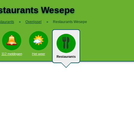
staurants Wesepe
taurants
»
Overijssel
»
Restaurants Wesepe
112 meldingen
Het weer
Restaurants