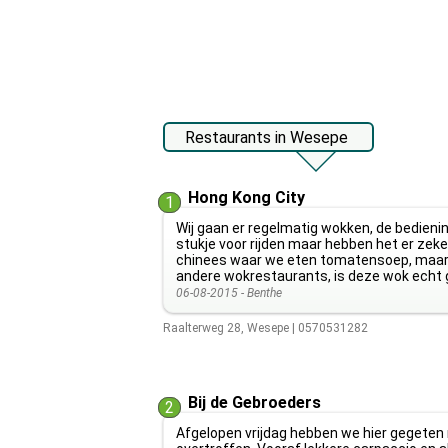
Restaurants in Wesepe
Hong Kong City
1
Wij gaan er regelmatig wokken, de bediening
stukje voor rijden maar hebben het er zeker 
chinees waar we eten tomatensoep, maar i
andere wokrestaurants, is deze wok echt
06-08-2015 -
Benthe
Raalterweg 28
,
Wesepe
|
0570531282
Bij de Gebroeders
2
Afgelopen vrijdag hebben we hier gegeten