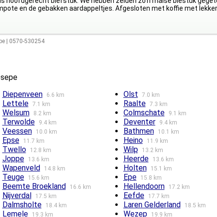
als hoofdgerecht biefstuk. We hebben zelden zo'n malse biestuk geget
mpote en de gebakken aardappeltjes. Afgesloten met koffie met lekker
pe
|
0570-530254
esepe
Diepenveen
Olst
6.6 km
7.0 km
Lettele
Raalte
7.1 km
7.3 km
Welsum
Colmschate
8.2 km
9.1 km
Terwolde
Deventer
9.4 km
9.4 km
Veessen
Bathmen
10.0 km
10.1 km
Epse
Heino
11.7 km
11.9 km
Twello
Wilp
12.8 km
13.2 km
Joppe
Heerde
13.6 km
13.6 km
Wapenveld
Holten
14.8 km
15.1 km
Teuge
Epe
15.6 km
15.8 km
Beemte Broekland
Hellendoorn
16.6 km
17.2 km
Nijverdal
Eefde
17.5 km
17.7 km
Dalmsholte
Laren Gelderland
18.4 km
18.5 km
Lemele
Wezep
19.3 km
19.9 km