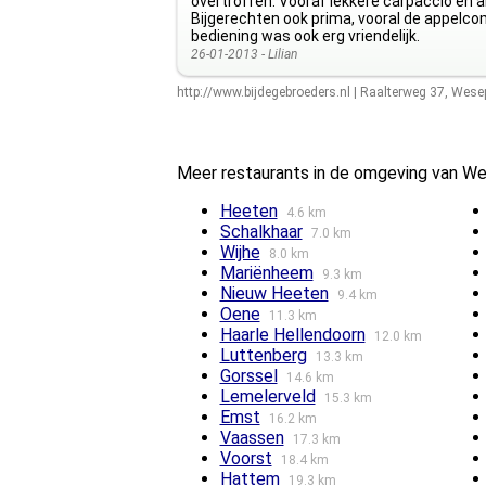
overtroffen. Vooraf lekkere carpaccio en 
Bijgerechten ook prima, vooral de appelco
bediening was ook erg vriendelijk.
26-01-2013 -
Lilian
http://www.bijdegebroeders.nl
|
Raalterweg 37
,
Wese
Meer restaurants in de omgeving van W
Heeten
4.6 km
Schalkhaar
7.0 km
Wijhe
8.0 km
Mariënheem
9.3 km
Nieuw Heeten
9.4 km
Oene
11.3 km
Haarle Hellendoorn
12.0 km
Luttenberg
13.3 km
Gorssel
14.6 km
Lemelerveld
15.3 km
Emst
16.2 km
Vaassen
17.3 km
Voorst
18.4 km
Hattem
19.3 km