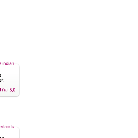
 indian
e
et
:
5,0
erlands