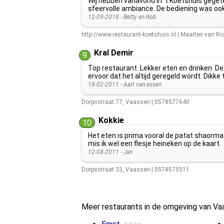
Wij hebben vanavond in 't Koetshuis gegete
sfeervolle ambiance. De bediening was ook
12-09-2018 -
Betty en Rob
http://www.restaurant-koetshuis.nl
|
Maarten van Ro
Kral Demir
9
Top restaurant. Lekker eten en drinken. De 
ervoor dat het altijd geregeld wordt. Dikke t
18-02-2011 -
Aart van essen
Dorpsstraat 77
,
Vaassen
|
0578577640
Kokkie
10
Het eten is prima vooral de patat shaorma
mis ik wel een flesje heineken op de kaart.
12-08-2011 -
Jan
Dorpsstraat 33
,
Vaassen
|
0578575511
Meer restaurants in de omgeving van Va