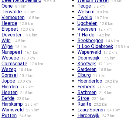
Beemte Broekland
Wenum Wiesel
4.9 km
4.9 km
Oene
Teuge
8.1 km
8.2 km
Terwolde
Welsum
9.0 km
9.9 km
Vierhouten
Twello
10.5 km
10.7 km
Heerde
Ugchelen
12.0 km
12.0 km
Elspeet
Veessen
12.3 km
12.7 km
Deventer
't Harde
13.6 km
14.2 km
Wilp
Beekbergen
14.5 km
14.6 km
Wijhe
't Loo Oldebroek
15.4 km
15.5 km
Nunspeet
Wapenveld
16.1 km
17.2 km
Wesepe
Doornspijk
17.3 km
17.5 km
Colmschate
Kootwijk
17.8 km
17.9 km
Wezep
Garderen
18.4 km
18.5 km
Gorssel
Elburg
18.7 km
19.3 km
Joppe
Hoenderloo
20.0 km
20.2 km
Hierden
Eerbeek
21.2 km
21.6 km
Heeten
Bathmen
21.8 km
21.9 km
Eefde
Stroe
22.0 km
22.1 km
Harskamp
Raalte
23.0 km
23.2 km
Warnsveld
Laag-Soeren
23.9 km
24.1 km
Putten
Harderwijk
24.6 km
24.7 km