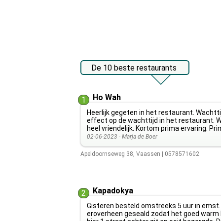
De 10 beste restaurants
Ho Wah
1
Heerlijk gegeten in het restaurant. Wachtt
effect op de wachttijd in het restaurant. 
heel vriendelijk. Kortom prima ervaring. Pr
02-06-2023 -
Marja de Boer
Apeldoornseweg 38
,
Vaassen
|
0578571602
Kapadokya
2
Gisteren besteld omstreeks 5 uur in emst.
eroverheen geseald zodat het goed warm bl