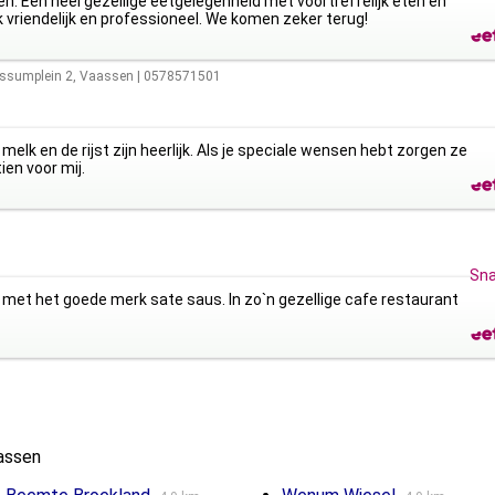
n. Een heel gezellige eetgelegenheid met voortreffelijk eten en
 vriendelijk en professioneel. We komen zeker terug!
ssumplein 2
,
Vaassen
|
0578571501
melk en de rijst zijn heerlijk. Als je speciale wensen hebt zorgen ze
ien voor mij.
Sna
 met het goede merk sate saus. In zo`n gezellige cafe restaurant
assen