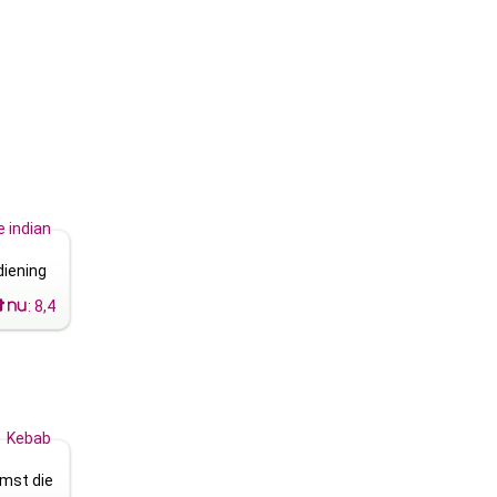
 indian
diening
:
8,4
Kebab
emst die