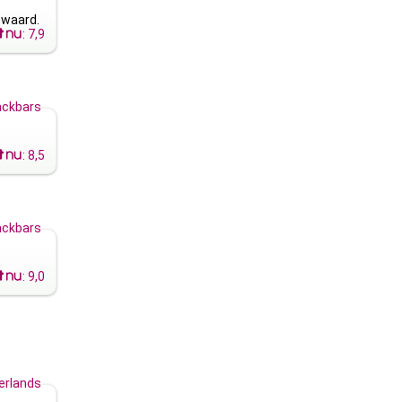
8 waard.
:
7,9
ckbars
:
8,5
ckbars
:
9,0
erlands