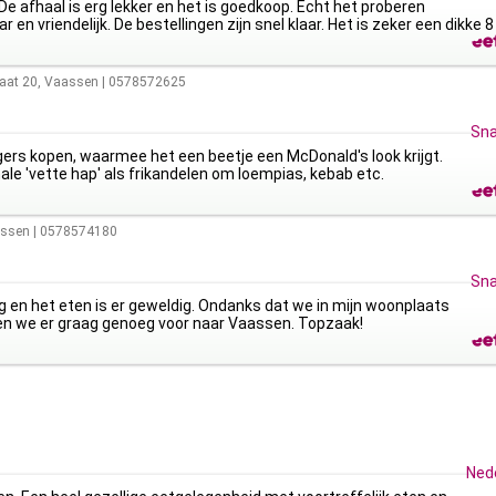
 De afhaal is erg lekker en het is goedkoop. Echt het proberen
r en vriendelijk. De bestellingen zijn snel klaar. Het is zeker een dikke 
aat 20
,
Vaassen
|
0578572625
Sna
gers kopen, waarmee het een beetje een McDonald's look krijgt.
ale 'vette hap' als frikandelen om loempias, kebab etc.
ssen
|
0578574180
Sna
g en het eten is er geweldig. Ondanks dat we in mijn woonplaats
en we er graag genoeg voor naar Vaassen. Topzaak!
Ned