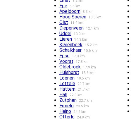
Emst
3.2 km
Epe
6.6 km
Apeldoorn
8.3 km
Hoog Soeren
10.3 km
Olst
11.0 km
Diepenveen
12.1 km
Uddel
13.0 km
Lieren
14.3 km
Klarenbeek
15.2 km
Schalkhaar
15.6 km
Epse
17.3 km
Voorst
17.8 km
Oldebroek
17.9 km
Hulshorst
18.6 km
Loenen
19.5 km
Lettele
20.7 km
Hattem
21.7 km
Hall
22.0 km
Zutphen
22.7 km
Ermelo
23.5 km
Heino
24.2 km
Otterlo
24.9 km