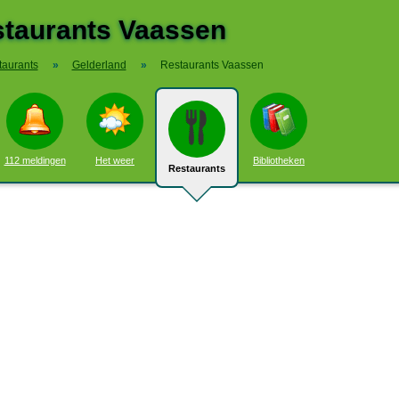
taurants Vaassen
taurants
»
Gelderland
»
Restaurants Vaassen
112 meldingen
Het weer
Bibliotheken
Restaurants