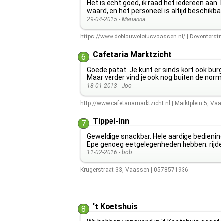
Het is echt goed, ik raad het iedereen aan.
waard, en het personeel is altijd beschikbaa
29-04-2015 -
Marianna
https://www.deblauwelotusvaassen.nl/
|
Deventerstr
Cafetaria Marktzicht
6
Goede patat. Je kunt er sinds kort ook bur
Maar verder vind je ook nog buiten de norm
18-01-2013 -
Joo
http://www.cafetariamarktzicht.nl
|
Marktplein 5
,
Vaa
Tippel-Inn
7
Geweldige snackbar. Hele aardige bedienin
Epe genoeg eetgelegenheden hebben, rijd
11-02-2016 -
bob
Krugerstraat 33
,
Vaassen
|
0578571936
't Koetshuis
8