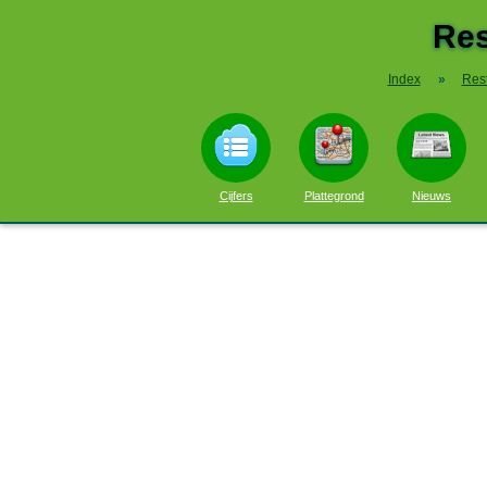
Res
Index
»
Res
Cijfers
Plattegrond
Nieuws