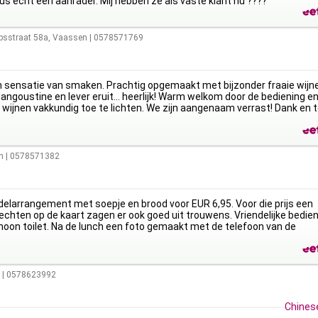
Dus echt een aanrader. Mij hebben ze als vaste klant nu ????
psstraat 58a
,
Vaassen
|
0578571769
 sensatie van smaken. Prachtig opgemaakt met bijzonder fraaie wijn
 langoustine en lever eruit… heerlijk! Warm welkom door de bediening e
de wijnen vakkundig toe te lichten. We zijn aangenaam verrast! Dank en t
n
|
0578571382
larrangement met soepje en brood voor EUR 6,95. Voor die prijs een
rechten op de kaart zagen er ook goed uit trouwens. Vriendelijke bedien
oon toilet. Na de lunch een foto gemaakt met de telefoon van de
|
0578623992
Chinese