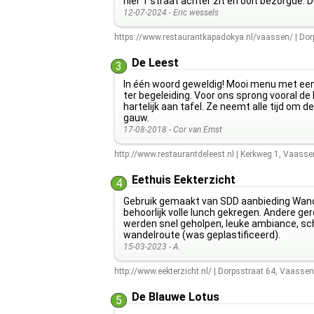
hier 1 straat achter zit en ooit bezorgde. 
12-07-2024 -
Eric wessels
https://www.restaurantkapadokya.nl/vaassen/
|
Dor
De Leest
3
In één woord geweldig! Mooi menu met een
ter begeleiding. Voor ons sprong vooral de
hartelijk aan tafel. Ze neemt alle tijd om 
gauw.
17-08-2018 -
Cor van Emst
http://www.restaurantdeleest.nl
|
Kerkweg 1
,
Vaasse
Eethuis Eekterzicht
4
Gebruik gemaakt van SDD aanbieding Wande
behoorlijk volle lunch gekregen. Andere ge
werden snel geholpen, leuke ambiance, sch
wandelroute (was geplastificeerd).
15-03-2023 -
A.
http://www.eekterzicht.nl/
|
Dorpsstraat 64
,
Vaassen
De Blauwe Lotus
5