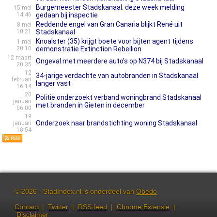
Burgemeester Stadskanaal: deze week melding
15 mei
14:46
gedaan bij inspectie
Reddende engel van Gran Canaria blijkt René uit
8 mei
10:21
Stadskanaal
Knoalster (35) krijgt boete voor bijten agent tijdens
1 mei
20:10
demonstratie Extinction Rebellion
12 maart
Ongeval met meerdere auto's op N374 bij Stadskanaal
20:35
12
34-jarige verdachte van autobranden in Stadskanaal
februari
langer vast
16:14
20
Politie onderzoekt verband woningbrand Stadskanaal
januari
met branden in Gieten in december
06:00
19
Onderzoek naar brandstichting woning Stadskanaal
januari
18:54
© 2026 - StadIndex.nl is onderdeel van
Obedo
Contact
|
Twitter
|
RSS feed
|
Chrome Extensie
|
Disclaimer