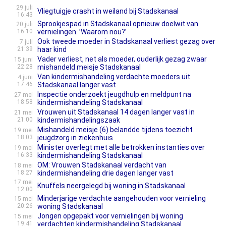
29 juli
Vliegtuigje crasht in weiland bij Stadskanaal
16:43
Sprookjespad in Stadskanaal opnieuw doelwit van
20 juli
16:10
vernielingen. ’Waarom nou?’
Ook tweede moeder in Stadskanaal verliest gezag over
7 juli
21:39
haar kind
Vader verliest, net als moeder, ouderlijk gezag zwaar
15 juni
22:28
mishandeld meisje Stadskanaal
Van kindermishandeling verdachte moeders uit
4 juni
17:46
Stadskanaal langer vast
Inspectie onderzoekt jeugdhulp en meldpunt na
27 mei
18:58
kindermishandeling Stadskanaal
Vrouwen uit Stadskanaal 14 dagen langer vast in
21 mei
21:00
kindermishandelingszaak
Mishandeld meisje (6) belandde tijdens toezicht
19 mei
18:03
jeugdzorg in ziekenhuis
Minister overlegt met alle betrokken instanties over
19 mei
16:33
kindermishandeling Stadskanaal
OM: Vrouwen Stadskanaal verdacht van
18 mei
18:27
kindermishandeling drie dagen langer vast
17 mei
Knuffels neergelegd bij woning in Stadskanaal
12:00
Minderjarige verdachte aangehouden voor vernieling
15 mei
20:26
woning Stadskanaal
Jongen opgepakt voor vernielingen bij woning
15 mei
19:41
verdachten kindermishandeling Stadskanaal