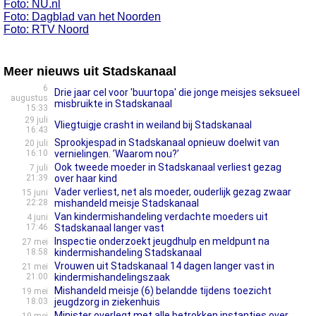
Foto: NU.nl
Foto: Dagblad van het Noorden
Foto: RTV Noord
Meer nieuws uit Stadskanaal
6
Drie jaar cel voor 'buurtopa' die jonge meisjes seksueel
augustus
misbruikte in Stadskanaal
15:33
29 juli
Vliegtuigje crasht in weiland bij Stadskanaal
16:43
Sprookjespad in Stadskanaal opnieuw doelwit van
20 juli
16:10
vernielingen. ’Waarom nou?’
Ook tweede moeder in Stadskanaal verliest gezag
7 juli
21:39
over haar kind
Vader verliest, net als moeder, ouderlijk gezag zwaar
15 juni
22:28
mishandeld meisje Stadskanaal
Van kindermishandeling verdachte moeders uit
4 juni
17:46
Stadskanaal langer vast
Inspectie onderzoekt jeugdhulp en meldpunt na
27 mei
18:58
kindermishandeling Stadskanaal
Vrouwen uit Stadskanaal 14 dagen langer vast in
21 mei
21:00
kindermishandelingszaak
Mishandeld meisje (6) belandde tijdens toezicht
19 mei
18:03
jeugdzorg in ziekenhuis
Minister overlegt met alle betrokken instanties over