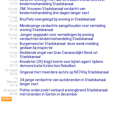
19 mei
16:33
kindermishandeling Stadskanaal
OM: Vrouwen Stadskanaal verdacht van
18 mei
18:27
kindermishandeling drie dagen langer vast
17 mei
Knuffels neergelegd bij woning in Stadskanaal
12:00
Minderjarige verdachte aangehouden voor vernieling
15 mei
20:26
woning Stadskanaal
Jongen opgepakt voor vernielingen bij woning
15 mei
19:41
verdachten kindermishandeling Stadskanaal
Burgemeester Stadskanaal: deze week melding
15 mei
14:46
gedaan bij inspectie
Reddende engel van Gran Canaria blijkt René uit
8 mei
10:21
Stadskanaal
Knoalster (35) krijgt boete voor bijten agent tijdens
1 mei
20:10
demonstratie Extinction Rebellion
12 maart
Ongeval met meerdere auto's op N374 bij Stadskanaal
20:35
12
34-jarige verdachte van autobranden in Stadskanaal
februari
langer vast
16:14
Politie onderzoekt verband woningbrand Stadskanaal
20 januari
06:00
met branden in Gieten in december