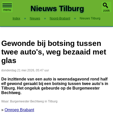
X
Nieuws Tilburg
menu
zoek
Index
»
Nieuws
»
Noord-Brabant
»
Nieuws Tilburg
Gewonde bij botsing tussen
twee auto's, weg bezaaid met
glas
donderdag 21 mei 2026, 05:47 uur
De inzittende van een auto is woensdagavond rond half
elf gewond geraakt bij een botsing tussen twee auto's in
Tilburg. Het ongeluk gebeurde op de Burgemeester
Bechtweg.
Waar: Burgemeester Bechtweg in Tilburg
»
Omroep Brabant