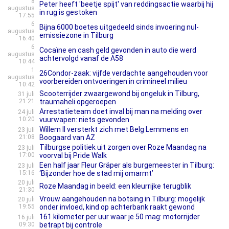
8
Peter heeft 'beetje spijt' van reddingsactie waarbij hij
augustus
in rug is gestoken
17:55
6
Bijna 6000 boetes uitgedeeld sinds invoering nul-
augustus
emissiezone in Tilburg
16:40
6
Cocaïne en cash geld gevonden in auto die werd
augustus
achtervolgd vanaf de A58
10:44
1
26Condor-zaak: vijfde verdachte aangehouden voor
augustus
voorbereiden ontvoeringen in crimineel milieu
10:42
Scooterrijder zwaargewond bij ongeluk in Tilburg,
31 juli
21:21
traumaheli opgeroepen
Arrestatieteam doet inval bij man na melding over
24 juli
10:20
vuurwapen: niets gevonden
Willem II versterkt zich met Belg Lemmens en
23 juli
21:08
Boogaard van AZ
Tilburgse politiek uit zorgen over Roze Maandag na
23 juli
17:00
voorval bij Pride Walk
Een half jaar Fleur Gräper als burgemeester in Tilburg:
23 juli
15:16
‘Bijzonder hoe de stad mij omarmt’
20 juli
Roze Maandag in beeld: een kleurrijke terugblik
21:30
Vrouw aangehouden na botsing in Tilburg: mogelijk
20 juli
19:55
onder invloed, kind op achterbank raakt gewond
161 kilometer per uur waar je 50 mag: motorrijder
16 juli
09:30
betrapt bij controle