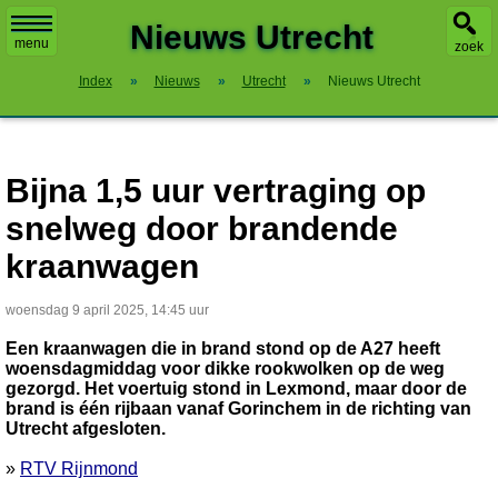
X
Nieuws Utrecht
menu
zoek
Index
»
Nieuws
»
Utrecht
»
Nieuws Utrecht
Bijna 1,5 uur vertraging op
snelweg door brandende
kraanwagen
woensdag 9 april 2025, 14:45 uur
Een kraanwagen die in brand stond op de A27 heeft
woensdagmiddag voor dikke rookwolken op de weg
gezorgd. Het voertuig stond in Lexmond, maar door de
brand is één rijbaan vanaf Gorinchem in de richting van
Utrecht afgesloten.
»
RTV Rijnmond