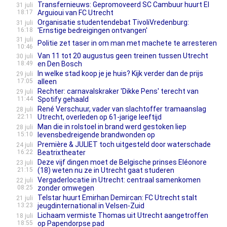
Transfernieuws: Gepromoveerd SC Cambuur huurt El
31 juli
18:17
Arguioui van FC Utrecht
Organisatie studentendebat TivoliVredenburg:
31 juli
16:18
'Ernstige bedreigingen ontvangen'
31 juli
Politie zet taser in om man met machete te arresteren
10:46
Van 11 tot 20 augustus geen treinen tussen Utrecht
30 juli
18:49
en Den Bosch
In welke stad koop je je huis? Kijk verder dan de prijs
29 juli
17:05
alleen
Rechter: carnavalskraker 'Dikke Pens' terecht van
29 juli
11:44
Spotify gehaald
René Verschuur, vader van slachtoffer tramaanslag
28 juli
22:11
Utrecht, overleden op 61-jarige leeftijd
Man die in rolstoel in brand werd gestoken liep
28 juli
15:10
levensbedreigende brandwonden op
Première & JULIET toch uitgesteld door waterschade
24 juli
16:22
Beatrixtheater
Deze vijf dingen moet de Belgische prinses Eléonore
23 juli
21:15
(18) weten nu ze in Utrecht gaat studeren
Vergaderlocatie in Utrecht: centraal samenkomen
22 juli
08:25
zonder omwegen
Telstar huurt Emirhan Demircan: FC Utrecht stalt
21 juli
13:23
jeugdinternational in Velsen-Zuid
Lichaam vermiste Thomas uit Utrecht aangetroffen
18 juli
18:55
op Papendorpse pad