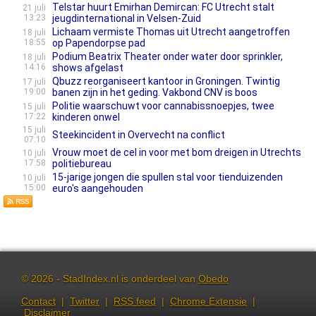
Telstar huurt Emirhan Demircan: FC Utrecht stalt
21 juli
13:23
jeugdinternational in Velsen-Zuid
Lichaam vermiste Thomas uit Utrecht aangetroffen
18 juli
18:55
op Papendorpse pad
Podium Beatrix Theater onder water door sprinkler,
18 juli
14:16
shows afgelast
Qbuzz reorganiseert kantoor in Groningen. Twintig
17 juli
19:00
banen zijn in het geding. Vakbond CNV is boos
Politie waarschuwt voor cannabissnoepjes, twee
15 juli
17:22
kinderen onwel
15 juli
Steekincident in Overvecht na conflict
07:10
Vrouw moet de cel in voor met bom dreigen in Utrechts
10 juli
17:58
politiebureau
15-jarige jongen die spullen stal voor tienduizenden
10 juli
15:00
euro's aangehouden
© 2026 - StadIndex.nl is onderdeel van
Obedo
Contact
|
Twitter
|
RSS feed
|
Chrome Extensie
|
Disclaimer