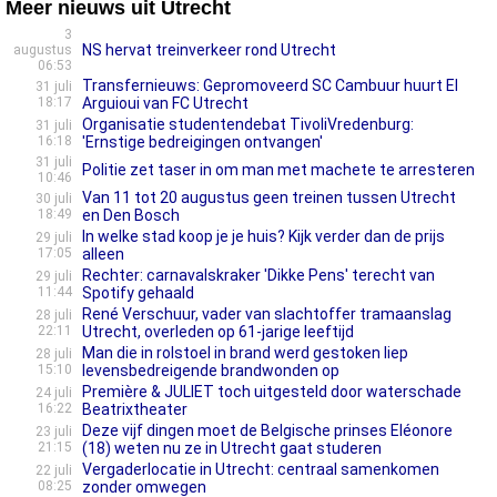
Meer nieuws uit Utrecht
3
NS hervat treinverkeer rond Utrecht
augustus
06:53
Transfernieuws: Gepromoveerd SC Cambuur huurt El
31 juli
18:17
Arguioui van FC Utrecht
Organisatie studentendebat TivoliVredenburg:
31 juli
16:18
'Ernstige bedreigingen ontvangen'
31 juli
Politie zet taser in om man met machete te arresteren
10:46
Van 11 tot 20 augustus geen treinen tussen Utrecht
30 juli
18:49
en Den Bosch
In welke stad koop je je huis? Kijk verder dan de prijs
29 juli
17:05
alleen
Rechter: carnavalskraker 'Dikke Pens' terecht van
29 juli
11:44
Spotify gehaald
René Verschuur, vader van slachtoffer tramaanslag
28 juli
22:11
Utrecht, overleden op 61-jarige leeftijd
Man die in rolstoel in brand werd gestoken liep
28 juli
15:10
levensbedreigende brandwonden op
Première & JULIET toch uitgesteld door waterschade
24 juli
16:22
Beatrixtheater
Deze vijf dingen moet de Belgische prinses Eléonore
23 juli
21:15
(18) weten nu ze in Utrecht gaat studeren
Vergaderlocatie in Utrecht: centraal samenkomen
22 juli
08:25
zonder omwegen