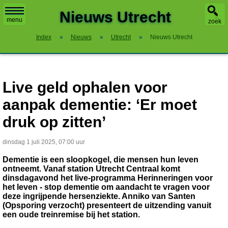
X
Nieuws Utrecht
menu
zoek
Index
»
Nieuws
»
Utrecht
»
Nieuws Utrecht
Live geld ophalen voor
aanpak dementie: ‘Er moet
druk op zitten’
dinsdag 1 juli 2025, 07:00 uur
Dementie is een sloopkogel, die mensen hun leven
ontneemt. Vanaf station Utrecht Centraal komt
dinsdagavond het live-programma Herinneringen voor
het leven - stop dementie om aandacht te vragen voor
deze ingrijpende hersenziekte. Anniko van Santen
(Opsporing verzocht) presenteert de uitzending vanuit
een oude treinremise bij het station.