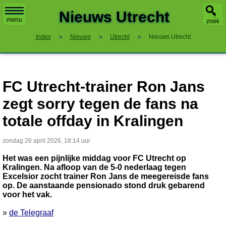
X
Nieuws Utrecht
menu
zoek
Index
»
Nieuws
»
Utrecht
»
Nieuws Utrecht
FC Utrecht-trainer Ron Jans
zegt sorry tegen de fans na
totale offday in Kralingen
zondag 26 april 2026, 18:14 uur
Het was een pijnlijke middag voor FC Utrecht op
Kralingen. Na afloop van de 5-0 nederlaag tegen
Excelsior zocht trainer Ron Jans de meegereisde fans
op. De aanstaande pensionado stond druk gebarend
voor het vak.
»
de Telegraaf