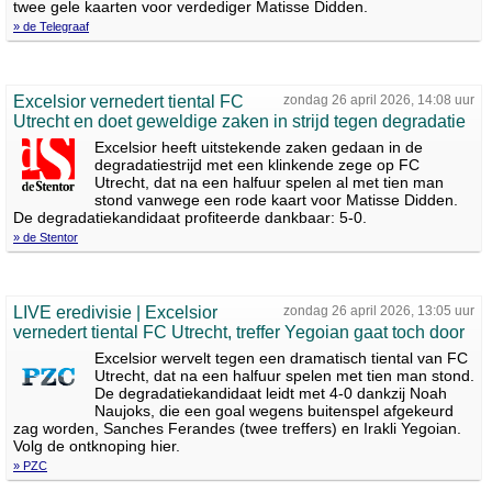
twee gele kaarten voor verdediger Matisse Didden.
» de Telegraaf
Excelsior vernedert tiental FC
zondag 26 april 2026, 14:08 uur
Utrecht en doet geweldige zaken in strijd tegen degradatie
Excelsior heeft uitstekende zaken gedaan in de
degradatiestrijd met een klinkende zege op FC
Utrecht, dat na een halfuur spelen al met tien man
stond vanwege een rode kaart voor Matisse Didden.
De degradatiekandidaat profiteerde dankbaar: 5-0.
» de Stentor
LIVE eredivisie | Excelsior
zondag 26 april 2026, 13:05 uur
vernedert tiental FC Utrecht, treffer Yegoian gaat toch door
Excelsior wervelt tegen een dramatisch tiental van FC
Utrecht, dat na een halfuur spelen met tien man stond.
De degradatiekandidaat leidt met 4-0 dankzij Noah
Naujoks, die een goal wegens buitenspel afgekeurd
zag worden, Sanches Ferandes (twee treffers) en Irakli Yegoian.
Volg de ontknoping hier.
» PZC