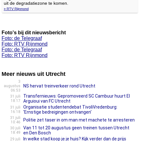
uit de degradatiezone te komen.
» RTV Rijnmond
Foto's bij dit nieuwsbericht
Foto: de Telegraaf
Foto: RTV Rijnmond
Foto: de Telegraaf
Foto: RTV Rijnmond
Meer nieuws uit Utrecht
3
NS hervat treinverkeer rond Utrecht
augustus
06:53
Transfernieuws: Gepromoveerd SC Cambuur huurt El
31 juli
18:17
Arguioui van FC Utrecht
Organisatie studentendebat TivoliVredenburg:
31 juli
16:18
'Ernstige bedreigingen ontvangen'
31 juli
Politie zet taser in om man met machete te arresteren
10:46
Van 11 tot 20 augustus geen treinen tussen Utrecht
30 juli
18:49
en Den Bosch
In welke stad koop je je huis? Kijk verder dan de prijs
29 juli