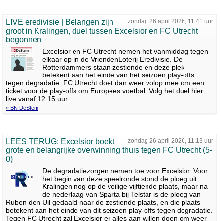
LIVE eredivisie | Belangen zijn
zondag 26 april 2026, 11:41 uur
groot in Kralingen, duel tussen Excelsior en FC Utrecht
begonnen
Excelsior en FC Utrecht nemen het vanmiddag tegen
elkaar op in de VriendenLoterij Eredivisie. De
Rotterdammers staan zestiende en deze plek
betekent aan het einde van het seizoen play-offs
tegen degradatie. FC Utrecht doet dan weer volop mee om een
ticket voor de play-offs om Europees voetbal. Volg het duel hier
live vanaf 12.15 uur.
» BN DeStem
LEES TERUG: Excelsior boekt
zondag 26 april 2026, 11:13 uur
grote en belangrijke overwinning thuis tegen FC Utrecht (5-
0)
De degradatiezorgen nemen toe voor Excelsior. Voor
het begin van deze speelronde stond de ploeg uit
Kralingen nog op de veilige vijftiende plaats, maar na
de nederlaag van Sparta bij Telstar is de ploeg van
Ruben den Uil gedaald naar de zestiende plaats, en die plaats
betekent aan het einde van dit seizoen play-offs tegen degradatie.
Tegen FC Utrecht zal Excelsior er alles aan willen doen om weer