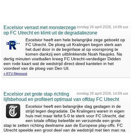
Excelsior verrast met monsterzege
zondag 26 april 2026, 14:09 uur
op FC Utrecht en klimt uit de degradatiezone
Excelsior heeft een hele belangrijke zege geboekt op
FC Utrecht. De ploeg uit Kralingen begon sterk aan
het duel door in de beginfase al op voorsprong te
komen dankzij een uitblinkkende Noah Naujoks. Na
dertig minuten voetballen kreeg FC Utrecht-verdediger Didden
een rode kaart wat de wedstrijd direct deed kantelen in het
voordeel van de ploeg van Den Uil.
» RTV Rijnmond
Excelsior zet grote stap richting
zondag 26 april 2026, 14:09 uur
lijfsbehoud en profiteert optimaal van offday FC Utrecht
Excelsior heeft een belangrijke slag geslagen in de
strijd tegen degradatie. De Kralingers waren in eigen
huis met maar liefst 5-0 te sterk voor FC Utrecht, dat
een totale offday beleefde en verzuimde een grote
stap te zetten richting deelname aan de Europese play-offs. FC
Utrecht speelde een groot deel van de wedstrijd met tien man na