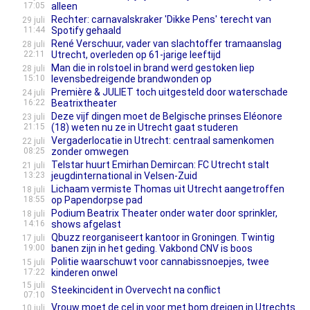
17:05
alleen
Rechter: carnavalskraker 'Dikke Pens' terecht van
29 juli
11:44
Spotify gehaald
René Verschuur, vader van slachtoffer tramaanslag
28 juli
22:11
Utrecht, overleden op 61-jarige leeftijd
Man die in rolstoel in brand werd gestoken liep
28 juli
15:10
levensbedreigende brandwonden op
Première & JULIET toch uitgesteld door waterschade
24 juli
16:22
Beatrixtheater
Deze vijf dingen moet de Belgische prinses Eléonore
23 juli
21:15
(18) weten nu ze in Utrecht gaat studeren
Vergaderlocatie in Utrecht: centraal samenkomen
22 juli
08:25
zonder omwegen
Telstar huurt Emirhan Demircan: FC Utrecht stalt
21 juli
13:23
jeugdinternational in Velsen-Zuid
Lichaam vermiste Thomas uit Utrecht aangetroffen
18 juli
18:55
op Papendorpse pad
Podium Beatrix Theater onder water door sprinkler,
18 juli
14:16
shows afgelast
Qbuzz reorganiseert kantoor in Groningen. Twintig
17 juli
19:00
banen zijn in het geding. Vakbond CNV is boos
Politie waarschuwt voor cannabissnoepjes, twee
15 juli
17:22
kinderen onwel
15 juli
Steekincident in Overvecht na conflict
07:10
Vrouw moet de cel in voor met bom dreigen in Utrechts
10 juli