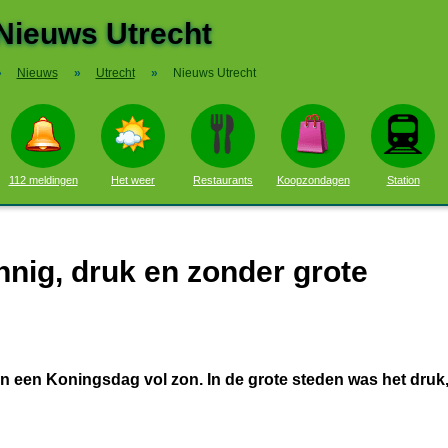
Nieuws Utrecht
»
Nieuws
»
Utrecht
»
Nieuws Utrecht
112 meldingen
Het weer
Restaurants
Koopzondagen
Station
nig, druk en zonder grote
 een Koningsdag vol zon. In de grote steden was het druk,