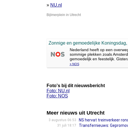
»
NU.nl
Bijlmerplein in Utrecht
Zonnige en gemoedelijke Koningsdag, 
Nederland heeft op een overwe
sommige plekken zoals Amsterda
gemoedelijk en feestelijk. Giste
» NOS
Foto's bij dit nieuwsbericht
Foto: NU.nl
Foto: NOS
Meer nieuws uit Utrecht
NS hervat treinverkeer ron
3 augustus 06:53
Transfernieuws: Gepromove
31 juli 18:17