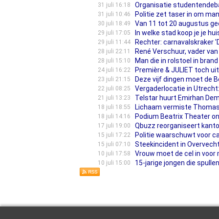
Organisatie studentendeba
31 juli 16:18
Politie zet taser in om m
31 juli 10:46
Van 11 tot 20 augustus ge
30 juli 18:49
In welke stad koop je je huis
29 juli 17:05
Rechter: carnavalskraker '
29 juli 11:44
René Verschuur, vader van 
28 juli 22:11
Man die in rolstoel in bra
28 juli 15:10
Première & JULIET toch ui
24 juli 16:22
Deze vijf dingen moet de B
23 juli 21:15
Vergaderlocatie in Utrec
22 juli 08:25
Telstar huurt Emirhan Demi
21 juli 13:23
Lichaam vermiste Thomas 
18 juli 18:55
Podium Beatrix Theater ond
18 juli 14:16
Qbuzz reorganiseert kantoo
17 juli 19:00
Politie waarschuwt voor c
15 juli 17:22
Steekincident in Overvecht
15 juli 07:10
Vrouw moet de cel in voor 
10 juli 17:58
15-jarige jongen die spull
10 juli 15:00