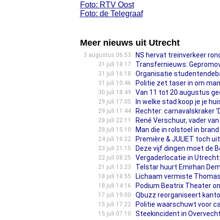
Foto: RTV Oost
Foto: de Telegraaf
Meer nieuws uit Utrecht
NS hervat treinverkeer ron
3 augustus 06:53
Transfernieuws: Gepromove
31 juli 18:17
Organisatie studentendeba
31 juli 16:18
Politie zet taser in om m
31 juli 10:46
Van 11 tot 20 augustus ge
30 juli 18:49
In welke stad koop je je huis
29 juli 17:05
Rechter: carnavalskraker '
29 juli 11:44
René Verschuur, vader van 
28 juli 22:11
Man die in rolstoel in bra
28 juli 15:10
Première & JULIET toch ui
24 juli 16:22
Deze vijf dingen moet de B
23 juli 21:15
Vergaderlocatie in Utrec
22 juli 08:25
Telstar huurt Emirhan Demi
21 juli 13:23
Lichaam vermiste Thomas 
18 juli 18:55
Podium Beatrix Theater ond
18 juli 14:16
Qbuzz reorganiseert kantoo
17 juli 19:00
Politie waarschuwt voor c
15 juli 17:22
Steekincident in Overvecht
15 juli 07:10