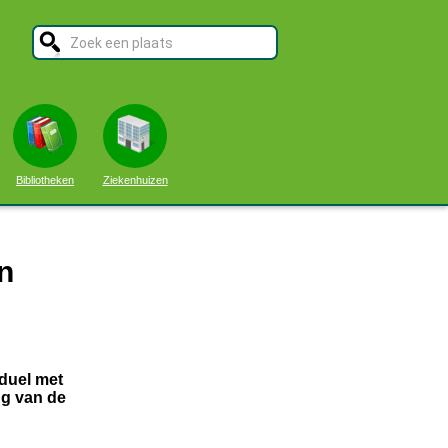
Bibliotheken
Ziekenhuizen
n
duel met
ng van de