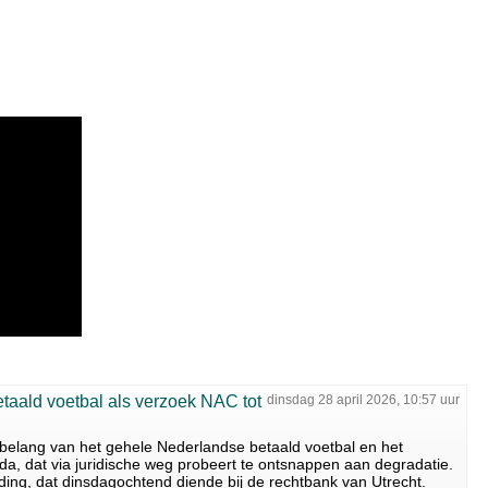
taald voetbal als verzoek NAC tot
dinsdag 28 april 2026, 10:57 uur
e belang van het gehele Nederlandse betaald voetbal en het
da, dat via juridische weg probeert te ontsnappen aan degradatie.
ding, dat dinsdagochtend diende bij de rechtbank van Utrecht.