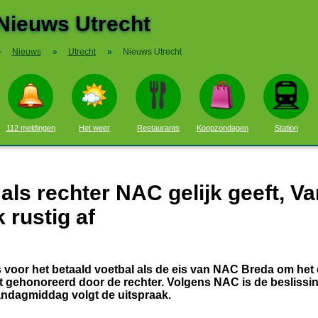
Nieuws Utrecht
»
Nieuws
»
Utrecht
»
Nieuws Utrecht
112 meldingen
Het weer
Restaurants
Koopzondagen
Station
ls rechter NAC gelijk geeft, Va
 rustig af
voor het betaald voetbal als de eis van NAC Breda om het 
 gehonoreerd door de rechter. Volgens NAC is de beslissi
andagmiddag volgt de uitspraak.