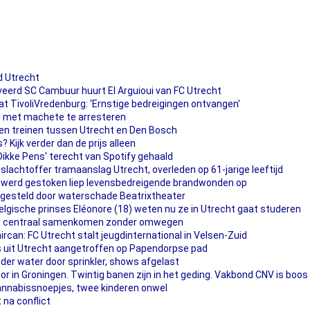
d Utrecht
erd SC Cambuur huurt El Arguioui van FC Utrecht
t TivoliVredenburg: 'Ernstige bedreigingen ontvangen'
an met machete te arresteren
en treinen tussen Utrecht en Den Bosch
? Kijk verder dan de prijs alleen
Dikke Pens' terecht van Spotify gehaald
slachtoffer tramaanslag Utrecht, overleden op 61-jarige leeftijd
nd werd gestoken liep levensbedreigende brandwonden op
tgesteld door waterschade Beatrixtheater
elgische prinses Eléonore (18) weten nu ze in Utrecht gaat studeren
ht: centraal samenkomen zonder omwegen
rcan: FC Utrecht stalt jeugdinternational in Velsen-Zuid
uit Utrecht aangetroffen op Papendorpse pad
er water door sprinkler, shows afgelast
r in Groningen. Twintig banen zijn in het geding. Vakbond CNV is boos
annabissnoepjes, twee kinderen onwel
 na conflict