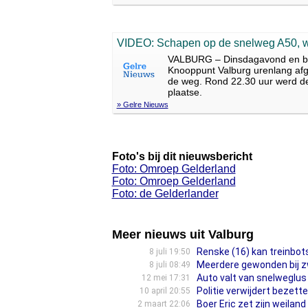
VIDEO: Schapen op de snelweg A50, w
VALBURG – Dinsdagavond en beg
Knooppunt Valburg urenlang afg
de weg. Rond 22.30 uur werd d
plaatse.
» Gelre Nieuws
Foto's bij dit nieuwsbericht
Foto: Omroep Gelderland
Foto: Omroep Gelderland
Foto: de Gelderlander
Meer nieuws uit Valburg
Renske (16) kan treinbotsi
8 juli 19:50
Meerdere gewonden bij zw
8 juli 08:49
Auto valt van snelweglus
12 mei 17:31
Politie verwijdert bezett
10 april 20:55
Boer Eric zet zijn weilan
2 maart 22:06