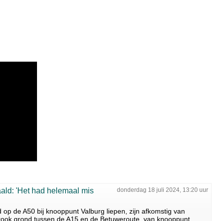
ald: 'Het had helemaal mis
donderdag 18 juli 2024, 13:20 uur
p de A50 bij knooppunt Valburg liepen, zijn afkomstig van
rook grond tussen de A15 en de Betuweroute, van knooppunt