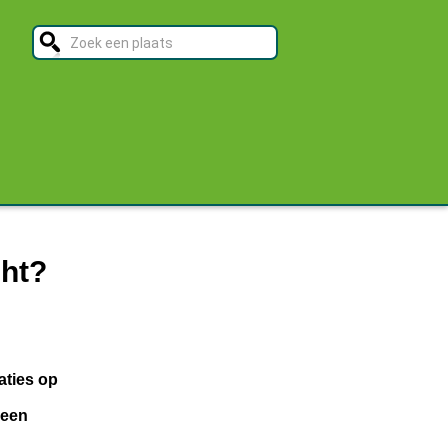
ht?
aties op
 een