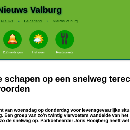
Nieuws Valburg
Nieuws
»
Gelderland
»
Nieuws Valburg
112 meldingen
Het weer
Restaurants
 schapen op een snelweg terec
twoorden
t van woensdag op donderdag voor levensgevaarlijke situ
. Een groep van zo’n twintig viervoeters wandelde van het
o de snelweg op. Parkbeheerder Joris Hooijberg heeft wel