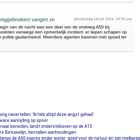
eggebruikers vangen ze
donderdag 18 juli 2024, 04:50 uur
in van de nacht was een deel van de snelweg A50 bij
esloten vanwege een opmerkelijk incident: er liepen schapen op
e politie gealarmeerd. Meerdere agenten kwamen met spoed ter
ng navertellen: 'Ik heb altijd deze angst gehad'
are aanrijding op spoor
 naar beneden, landt ondersteboven op de A15
ers Betuwelijn, tientallen aanhoudingen
d langs de A50 expres onder water: goed voor de natuur én zijn melkprij