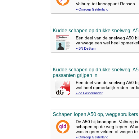
Valburg tot knooppunt Ressen.
» Omroep Gelderland
Kudde schapen op drukke snelweg: A50 
Een deel van de snelweg A50 bij
vanwege een wel heel opmerkeli
» BN DeStem
Kudde schapen op drukke snelweg: A50 
passanten grijpen in
Een deel van de snelweg A50 bi
wel heel opmerkelijk reden: er 
» de Gelderlander
Schapen lopen A50 op, weggebruikers g
De A50 bij knooppunt Valburg i
schapen op de weg liepen. Waar
was in geen velden of wegen te
» Omroep Gelderland