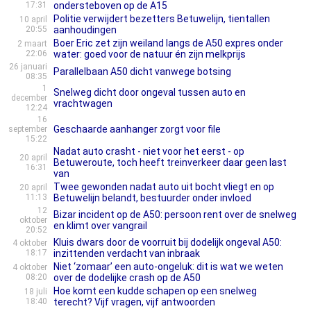
17:31
ondersteboven op de A15
Politie verwijdert bezetters Betuwelijn, tientallen
10 april
20:55
aanhoudingen
Boer Eric zet zijn weiland langs de A50 expres onder
2 maart
22:06
water: goed voor de natuur én zijn melkprijs
26 januari
Parallelbaan A50 dicht vanwege botsing
08:35
1
Snelweg dicht door ongeval tussen auto en
december
vrachtwagen
12:24
16
Geschaarde aanhanger zorgt voor file
september
15:22
Nadat auto crasht - niet voor het eerst - op
20 april
Betuweroute, toch heeft treinverkeer daar geen last
16:31
van
Twee gewonden nadat auto uit bocht vliegt en op
20 april
11:13
Betuwelijn belandt, bestuurder onder invloed
12
Bizar incident op de A50: persoon rent over de snelweg
oktober
en klimt over vangrail
20:52
Kluis dwars door de voorruit bij dodelijk ongeval A50:
4 oktober
18:17
inzittenden verdacht van inbraak
Niet ‘zomaar’ een auto-ongeluk: dit is wat we weten
4 oktober
08:20
over de dodelijke crash op de A50
Hoe komt een kudde schapen op een snelweg
18 juli
18:40
terecht? Vijf vragen, vijf antwoorden