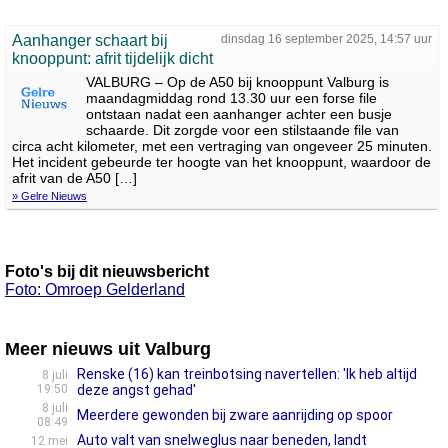
Aanhanger schaart bij
dinsdag 16 september 2025, 14:57 uur
knooppunt: afrit tijdelijk dicht
VALBURG – Op de A50 bij knooppunt Valburg is
maandagmiddag rond 13.30 uur een forse file
ontstaan nadat een aanhanger achter een busje
schaarde. Dit zorgde voor een stilstaande file van
circa acht kilometer, met een vertraging van ongeveer 25 minuten.
Het incident gebeurde ter hoogte van het knooppunt, waardoor de
afrit van de A50 […]
» Gelre Nieuws
Foto's bij dit nieuwsbericht
Foto: Omroep Gelderland
Meer nieuws uit Valburg
Renske (16) kan treinbotsing navertellen: 'Ik heb altijd
8 juli
19:50
deze angst gehad'
8 juli
Meerdere gewonden bij zware aanrijding op spoor
08:49
Auto valt van snelweglus naar beneden, landt
12 mei