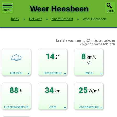
X
Weer Heesbeen
menu
zoek
Index
»
Het weer
»
Noord-Brabant
»
Weer Heesbeen
Laatste waarneming:
21
minuten geleden
Volgende over
4 minuten
14
8
.2°
km/u
Het weer
Temperatuur
Wind
88
34
25
%
km
W/m²
Luchtvochtigheid
Zicht
Zonnestraling