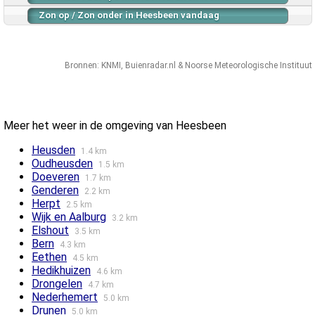
Zon op / Zon onder in Heesbeen vandaag
Bronnen:
KNMI
,
Buienradar.nl
&
Noorse Meteorologische Instituut
Meer het weer in de omgeving van Heesbeen
Heusden
1.4 km
Oudheusden
1.5 km
Doeveren
1.7 km
Genderen
2.2 km
Herpt
2.5 km
Wijk en Aalburg
3.2 km
Elshout
3.5 km
Bern
4.3 km
Eethen
4.5 km
Hedikhuizen
4.6 km
Drongelen
4.7 km
Nederhemert
5.0 km
Drunen
5.0 km