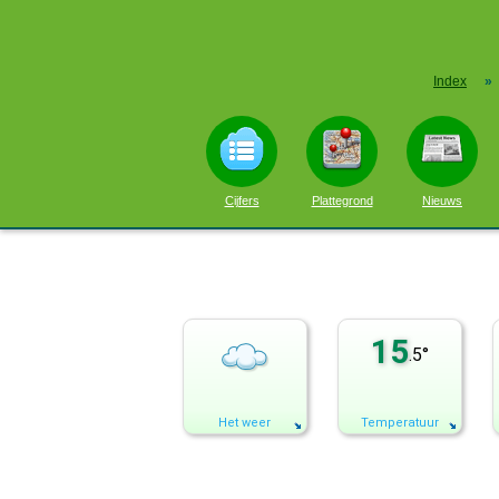
Index
»
Cijfers
Plattegrond
Nieuws
15
.5°
Het weer
Temperatuur