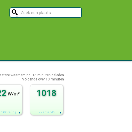
aatste waarneming:
15
minuten geleden
Volgende over
10 minuten
22
1018
W/m²
nestraling
Luchtdruk