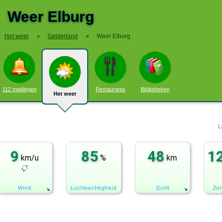
Weer Elburg
Het weer
»
Gelderland
»
Weer Elburg
112 meldingen
Restaurants
Bibliotheken
Het weer
L
9
85
48
1
km/u
%
km
Wind
Luchtvochtigheid
Zicht
Zon