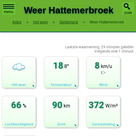
X
Weer Hattemerbroek
menu
zoek
Index
»
Het weer
»
Gelderland
»
Weer Hattemerbroek
Laatste waarneming:
29
minuten geleden
Volgende over
1 minuut
18
8
.8°
km/u
Het weer
Temperatuur
Wind
66
90
372
%
km
W/m²
Luchtvochtigheid
Zicht
Zonnestraling