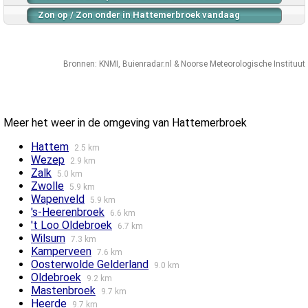
Zon op / Zon onder in Hattemerbroek vandaag
Bronnen:
KNMI
,
Buienradar.nl
&
Noorse Meteorologische Instituut
Meer het weer in de omgeving van Hattemerbroek
Hattem
2.5 km
Wezep
2.9 km
Zalk
5.0 km
Zwolle
5.9 km
Wapenveld
5.9 km
's-Heerenbroek
6.6 km
't Loo Oldebroek
6.7 km
Wilsum
7.3 km
Kamperveen
7.6 km
Oosterwolde Gelderland
9.0 km
Oldebroek
9.2 km
Mastenbroek
9.7 km
Heerde
9.7 km