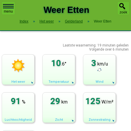
X
Weer Etten
menu
zoek
Index
»
Het weer
»
Gelderland
»
Weer Etten
Laatste waarneming:
19
minuten geleden
Volgende over
6 minuten
10
3
.6°
km/u
Het weer
Temperatuur
Wind
91
29
125
%
km
W/m²
Luchtvochtigheid
Zicht
Zonnestraling