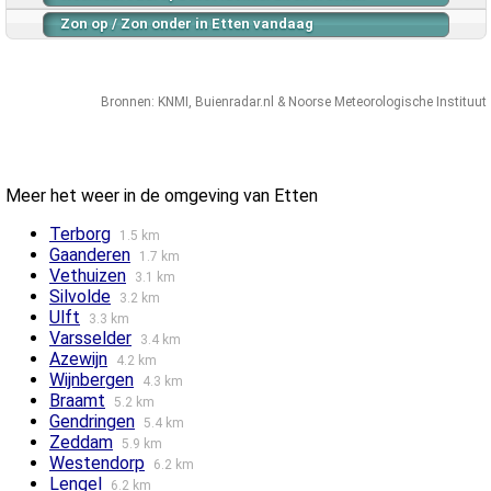
Zon op / Zon onder in Etten vandaag
Bronnen:
KNMI
,
Buienradar.nl
&
Noorse Meteorologische Instituut
Meer het weer in de omgeving van Etten
Terborg
1.5 km
Gaanderen
1.7 km
Vethuizen
3.1 km
Silvolde
3.2 km
Ulft
3.3 km
Varsselder
3.4 km
Azewijn
4.2 km
Wijnbergen
4.3 km
Braamt
5.2 km
Gendringen
5.4 km
Zeddam
5.9 km
Westendorp
6.2 km
Lengel
6.2 km