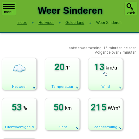
X
Weer Sinderen
menu
zoek
Index
»
Het weer
»
Gelderland
»
Weer Sinderen
Laatste waarneming:
16
minuten geleden
Volgende over
9 minuten
20
13
.1°
km/u
Het weer
Temperatuur
Wind
53
50
215
%
km
W/m²
Luchtvochtigheid
Zicht
Zonnestraling