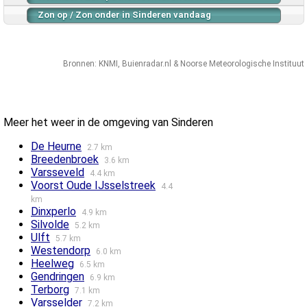
Zon op / Zon onder in Sinderen vandaag
Bronnen:
KNMI
,
Buienradar.nl
&
Noorse Meteorologische Instituut
Meer het weer in de omgeving van Sinderen
De Heurne
2.7 km
Breedenbroek
3.6 km
Varsseveld
4.4 km
Voorst Oude IJsselstreek
4.4
km
Dinxperlo
4.9 km
Silvolde
5.2 km
Ulft
5.7 km
Westendorp
6.0 km
Heelweg
6.5 km
Gendringen
6.9 km
Terborg
7.1 km
Varsselder
7.2 km