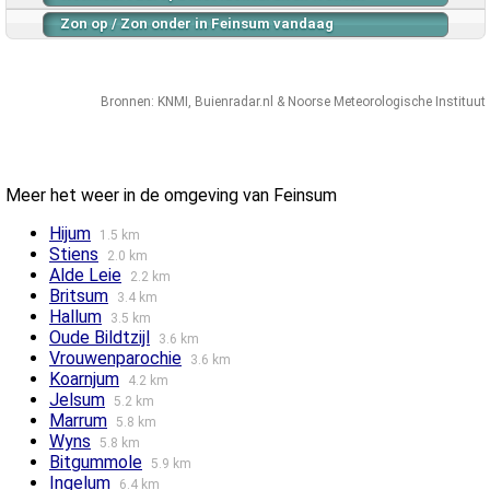
Zon op / Zon onder in Feinsum vandaag
Bronnen:
KNMI
,
Buienradar.nl
&
Noorse Meteorologische Instituut
Meer het weer in de omgeving van Feinsum
Hijum
1.5 km
Stiens
2.0 km
Alde Leie
2.2 km
Britsum
3.4 km
Hallum
3.5 km
Oude Bildtzijl
3.6 km
Vrouwenparochie
3.6 km
Koarnjum
4.2 km
Jelsum
5.2 km
Marrum
5.8 km
Wyns
5.8 km
Bitgummole
5.9 km
Ingelum
6.4 km