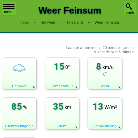
X
Weer Feinsum
menu
zoek
Index
»
Het weer
»
Friesland
»
Weer Feinsum
Laatste waarneming:
20
minuten geleden
Volgende over
5 minuten
15
8
.0°
km/u
Het weer
Temperatuur
Wind
85
35
13
%
km
W/m²
Luchtvochtigheid
Zicht
Zonnestraling