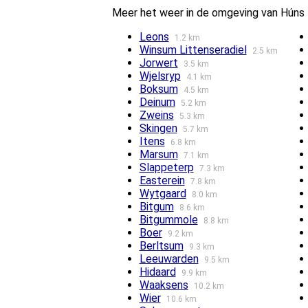
Meer het weer in de omgeving van Húns
Leons
1.2 km
Winsum Littenseradiel
2.5 km
Jorwert
3.5 km
Wjelsryp
4.1 km
Boksum
4.5 km
Deinum
5.2 km
Zweins
5.3 km
Skingen
5.7 km
Itens
6.8 km
Marsum
7.1 km
Slappeterp
7.3 km
Easterein
7.8 km
Wytgaard
8.0 km
Bitgum
8.6 km
Bitgummole
8.8 km
Boer
9.2 km
Berltsum
9.3 km
Leeuwarden
9.5 km
Hidaard
9.9 km
Waaksens
10.2 km
Wier
10.6 km