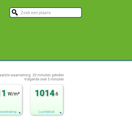
aatste waarneming:
20
minuten geleden
Volgende over
5 minuten
11
1014
W/m²
.6
nestraling
Luchtdruk