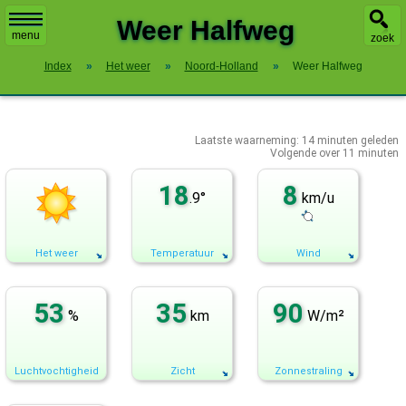
X
Weer Halfweg
menu
zoek
Index
»
Het weer
»
Noord-Holland
»
Weer Halfweg
Laatste waarneming:
14
minuten geleden
Volgende over
11 minuten
18
8
.9°
km/u
Het weer
Temperatuur
Wind
53
35
90
%
km
W/m²
Luchtvochtigheid
Zicht
Zonnestraling