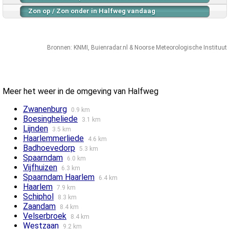
Zon op / Zon onder in Halfweg vandaag
Bronnen:
KNMI
,
Buienradar.nl
&
Noorse Meteorologische Instituut
Meer het weer in de omgeving van Halfweg
Zwanenburg
0.9 km
Boesingheliede
3.1 km
Lijnden
3.5 km
Haarlemmerliede
4.6 km
Badhoevedorp
5.3 km
Spaarndam
6.0 km
Vijfhuizen
6.3 km
Spaarndam Haarlem
6.4 km
Haarlem
7.9 km
Schiphol
8.3 km
Zaandam
8.4 km
Velserbroek
8.4 km
Westzaan
9.2 km