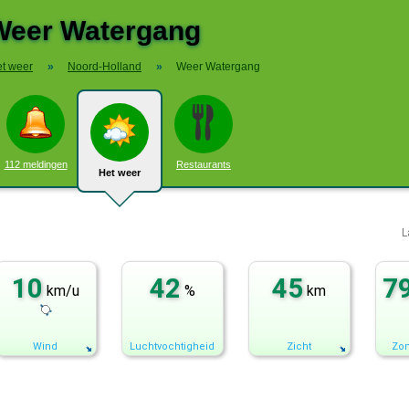
Weer Watergang
t weer
»
Noord-Holland
»
Weer Watergang
112 meldingen
Restaurants
Het weer
L
10
42
45
7
km/u
%
km
Wind
Luchtvochtigheid
Zicht
Zon