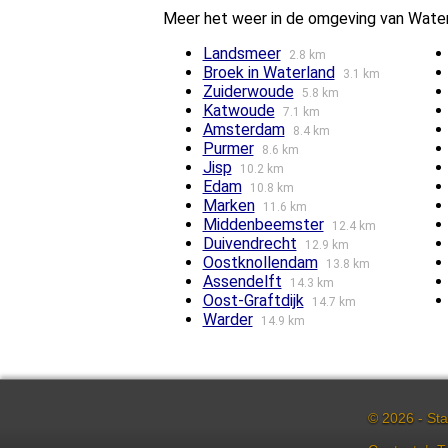
Meer het weer in de omgeving van Wate
Landsmeer
2.8 km
Broek in Waterland
3.1 km
Zuiderwoude
5.8 km
Katwoude
7.1 km
Amsterdam
8.4 km
Purmer
8.6 km
Jisp
10.2 km
Edam
10.8 km
Marken
11.6 km
Middenbeemster
12.4 km
Duivendrecht
12.9 km
Oostknollendam
13.8 km
Assendelft
14.3 km
Oost-Graftdijk
14.7 km
Warder
14.9 km
© 2026 - Sta