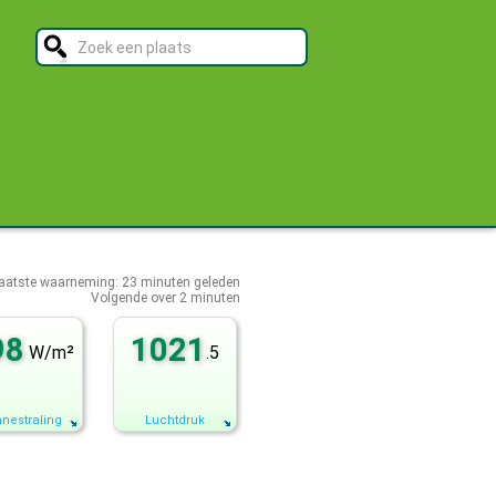
aatste waarneming:
23
minuten geleden
Volgende over
2 minuten
98
1021
W/m²
.5
nestraling
Luchtdruk