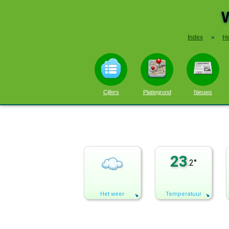
Index
»
He
Cijfers
Plattegrond
Nieuws
23
.2°
Het weer
Temperatuur