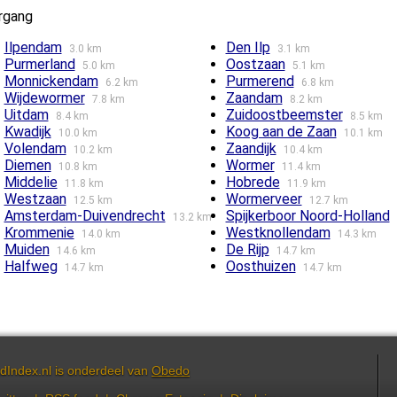
rgang
Ilpendam
Den Ilp
3.0 km
3.1 km
Purmerland
Oostzaan
5.0 km
5.1 km
Monnickendam
Purmerend
6.2 km
6.8 km
Wijdewormer
Zaandam
7.8 km
8.2 km
Uitdam
Zuidoostbeemster
8.4 km
8.5 km
Kwadijk
Koog aan de Zaan
10.0 km
10.1 km
Volendam
Zaandijk
10.2 km
10.4 km
Diemen
Wormer
10.8 km
11.4 km
Middelie
Hobrede
11.8 km
11.9 km
Westzaan
Wormerveer
12.5 km
12.7 km
Amsterdam-Duivendrecht
Spijkerboor Noord-Holland
13.2 km
Krommenie
Westknollendam
14.0 km
14.3 km
Muiden
De Rijp
14.6 km
14.7 km
Halfweg
Oosthuizen
14.7 km
14.7 km
dIndex.nl is onderdeel van
Obedo