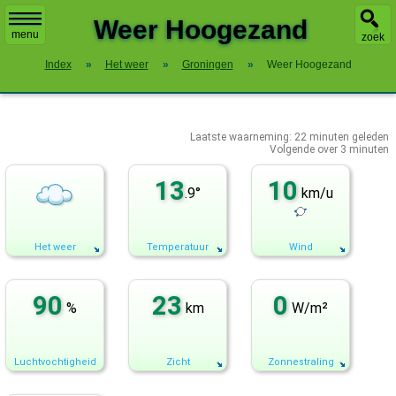
X
Weer Hoogezand
menu
zoek
Index
»
Het weer
»
Groningen
»
Weer Hoogezand
Laatste waarneming:
22
minuten geleden
Volgende over
3 minuten
13
10
.9°
km/u
Het weer
Temperatuur
Wind
90
23
0
%
km
W/m²
Luchtvochtigheid
Zicht
Zonnestraling