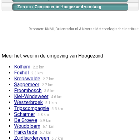
Zon op / Zon onder in Hoogezand vandaag
Bronnen:
KNMI
,
Buienradar.nl
&
Noorse Meteorologische Instituut
Meer het weer in de omgeving van Hoogezand
Kolham
2.2 km
Foxhol
2.3 km
Kropswolde
2.7 km
Sappemeer
2.7 km
Froombosch
3.8 km
Kiel-Windeweer
4.6 km
Westerbroek
5.1 km
Tripscompagnie
5.5 km
Scharmer
5.8 km
De Groeve
5.9 km
Woudbloem
6.1 km
Harkstede
6.7 km
Zuidlaarderveen
6.7 km