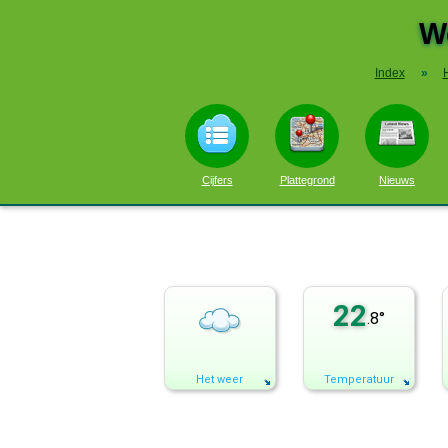
W
Index
»
Cijfers
Plattegrond
Nieuws
22
.8°
Het weer
Temperatuur