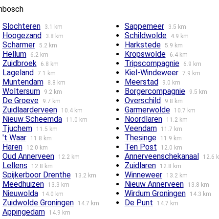
ombosch
Slochteren
Sappemeer
3.1 km
3.5 km
Hoogezand
Schildwolde
3.8 km
4.9 km
Scharmer
Harkstede
5.2 km
5.9 km
Hellum
Kropswolde
6.2 km
6.4 km
Zuidbroek
Tripscompagnie
6.8 km
6.9 km
Lageland
Kiel-Windeweer
7.1 km
7.9 km
Muntendam
Meerstad
8.8 km
9.0 km
Woltersum
Borgercompagnie
9.2 km
9.5 km
De Groeve
Overschild
9.7 km
9.8 km
Zuidlaarderveen
Garmerwolde
10.4 km
10.7 km
Nieuw Scheemda
Noordlaren
11.0 km
11.2 km
Tjuchem
Veendam
11.5 km
11.7 km
't Waar
Thesinge
11.8 km
11.9 km
Haren
Ten Post
12.0 km
12.0 km
Oud Annerveen
Annerveenschekanaal
12.2 km
12.6 
Lellens
Zuidlaren
12.8 km
12.8 km
Spijkerboor Drenthe
Winneweer
13.2 km
13.2 km
Meedhuizen
Nieuw Annerveen
13.3 km
13.8 km
Nieuwolda
Wirdum Groningen
14.0 km
14.3 km
Zuidwolde Groningen
De Punt
14.7 km
14.7 km
Appingedam
14.9 km