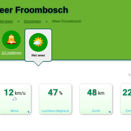
eer Froombosch
Het weer
»
Groningen
»
Weer Froombosch
112 meldingen
Het weer
L
12
47
48
2
km/u
%
km
Wind
Luchtvochtigheid
Zicht
Zon