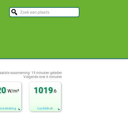
aatste waarneming:
19
minuten geleden
Volgende over
6 minuten
20
1019
W/m²
.6
nestraling
Luchtdruk