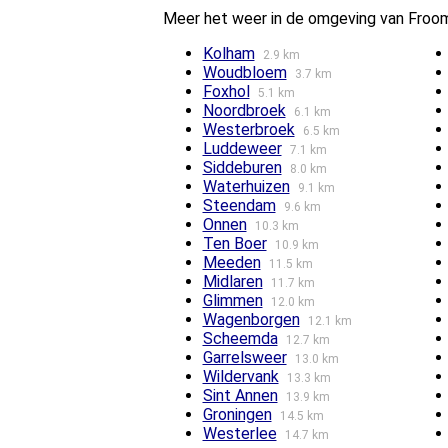
Meer het weer in de omgeving van Fro
Kolham
2.9 km
Woudbloem
3.7 km
Foxhol
5.1 km
Noordbroek
6.1 km
Westerbroek
6.5 km
Luddeweer
7.1 km
Siddeburen
8.0 km
Waterhuizen
9.1 km
Steendam
9.6 km
Onnen
10.3 km
Ten Boer
10.9 km
Meeden
11.5 km
Midlaren
11.7 km
Glimmen
12.0 km
Wagenborgen
12.1 km
Scheemda
12.7 km
Garrelsweer
13.0 km
Wildervank
13.3 km
Sint Annen
13.9 km
Groningen
14.5 km
Westerlee
14.7 km