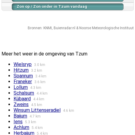
Zon op / Zon onder in Tzum vandaag
Bronnen:
KNMI
,
Buienradar.nl
&
Noorse Meteorologische Instituut
Meer het weer in de omgeving van Tzum
Wjelsryp
3.0 km
Hitzum
3.2 km
Spannum
3.4 km
Franeker
3.6 km
Lollum
4.3 km
Schalsum
4.4 km
Kûbaard
4.4 km
Zweins
4.5 km
Winsum Littenseradiel
4.6 km
Baijum
4.7 km
Iens
5.3 km
Achlum
5.4 km
Herbaijum
5.4 km