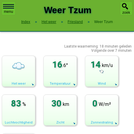
X
Weer Tzum
menu
zoek
Index
»
Het weer
»
Friesland
»
Weer Tzum
Laatste waarneming:
18
minuten geleden
Volgende over
7 minuten
16
14
.6°
km/u
Het weer
Temperatuur
Wind
83
30
0
%
km
W/m²
Luchtvochtigheid
Zicht
Zonnestraling