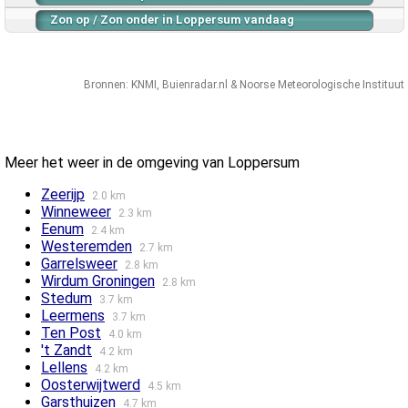
Zon op / Zon onder in Loppersum vandaag
Bronnen:
KNMI
,
Buienradar.nl
&
Noorse Meteorologische Instituut
Meer het weer in de omgeving van Loppersum
Zeerijp
2.0 km
Winneweer
2.3 km
Eenum
2.4 km
Westeremden
2.7 km
Garrelsweer
2.8 km
Wirdum Groningen
2.8 km
Stedum
3.7 km
Leermens
3.7 km
Ten Post
4.0 km
't Zandt
4.2 km
Lellens
4.2 km
Oosterwijtwerd
4.5 km
Garsthuizen
4.7 km