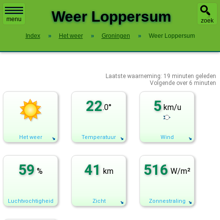
X
Weer Loppersum
menu
zoek
Index
»
Het weer
»
Groningen
»
Weer Loppersum
Laatste waarneming:
19
minuten geleden
Volgende over
6 minuten
22
5
.0°
km/u
Het weer
Temperatuur
Wind
59
41
516
%
km
W/m²
Luchtvochtigheid
Zicht
Zonnestraling