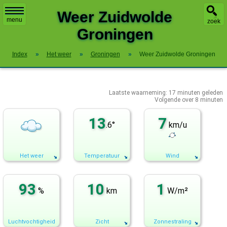
X
Weer Zuidwolde
menu
zoek
Groningen
Index
»
Het weer
»
Groningen
»
Weer Zuidwolde Groningen
Laatste waarneming:
17
minuten geleden
Volgende over
8 minuten
13
7
.6°
km/u
Het weer
Temperatuur
Wind
93
10
1
%
km
W/m²
Luchtvochtigheid
Zicht
Zonnestraling