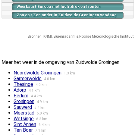
Weerkaart Europa met luchtdruk en fronten
Zon op / Zon onder in Zuidwolde Groningen vandaag
Bronnen:
KNMI
,
Buienradar.nl
&
Noorse Meteorologische Instituut
Meer het weer in de omgeving van Zuidwolde Groningen
Noordwolde Groningen
1.3 km
Garmerwolde
4.0 km
Thesinge
4.0 km
Adorp
4.1 km
Bedum
4.4 km
Groningen
4.9 km
Sauwerd
5.4 km
Meerstad
6.0 km
Wetsinge
6.3 km
Sint Annen
6.4 km
Ten Boer
7.1 km