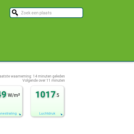
aatste waarneming:
14
minuten geleden
Volgende over
11 minuten
49
1017
W/m²
.5
nestraling
Luchtdruk