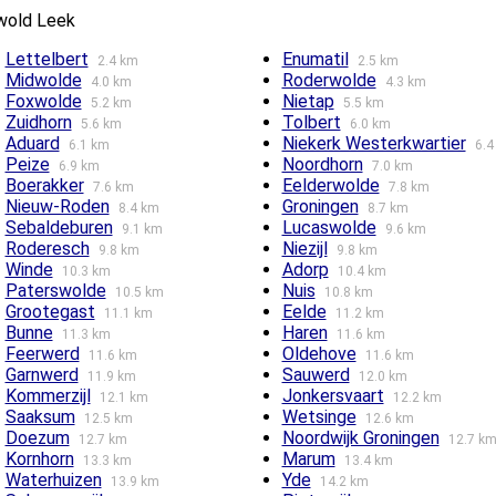
wold Leek
Lettelbert
Enumatil
2.4 km
2.5 km
Midwolde
Roderwolde
4.0 km
4.3 km
Foxwolde
Nietap
5.2 km
5.5 km
Zuidhorn
Tolbert
5.6 km
6.0 km
Aduard
Niekerk Westerkwartier
6.1 km
6.4
Peize
Noordhorn
6.9 km
7.0 km
Boerakker
Eelderwolde
7.6 km
7.8 km
Nieuw-Roden
Groningen
8.4 km
8.7 km
Sebaldeburen
Lucaswolde
9.1 km
9.6 km
Roderesch
Niezijl
9.8 km
9.8 km
Winde
Adorp
10.3 km
10.4 km
Paterswolde
Nuis
10.5 km
10.8 km
Grootegast
Eelde
11.1 km
11.2 km
Bunne
Haren
11.3 km
11.6 km
Feerwerd
Oldehove
11.6 km
11.6 km
Garnwerd
Sauwerd
11.9 km
12.0 km
Kommerzijl
Jonkersvaart
12.1 km
12.2 km
Saaksum
Wetsinge
12.5 km
12.6 km
Doezum
Noordwijk Groningen
12.7 km
12.7 k
Kornhorn
Marum
13.3 km
13.4 km
Waterhuizen
Yde
13.9 km
14.2 km