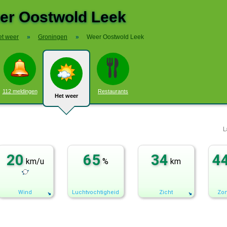
er Oostwold Leek
et weer
»
Groningen
»
Weer Oostwold Leek
112 meldingen
Restaurants
Het weer
L
20
65
34
4
km/u
%
km
Wind
Luchtvochtigheid
Zicht
Zon