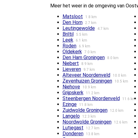
Meer het weer in de omgeving van Oost
Matsloot
1.8 km
Den Horn
2.7 km
Leutingewolde
4.7 km
Briltil
5.5 km
Leek
6.1 km
Roden
6.9 km
Oldekerk
7.0 km
Den Ham Groningen
8.0 km
Niebert
8.9 km
Lieveren
9.7 km
Alteveer Noordenveld
10.0 km
Zevenhuizen Groningen
10.5 km
Niehove
10.9 km
Grijpskerk
11.2 km
Steenbergen Noordenveld
11.6 km
Ezinge
11.8 km
Zuidwolde Groningen
12.0 km
Langelo
12.3 km
Noordwolde Groningen
12.6 km
Lutjegast
12.7 km
Donderen
13.8 km