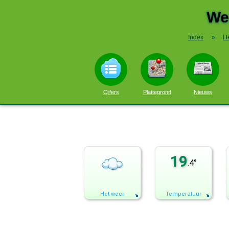
We
Index
»
H
Cijfers
Plattegrond
Nieuws
19
.4°
Het weer
Temperatuur