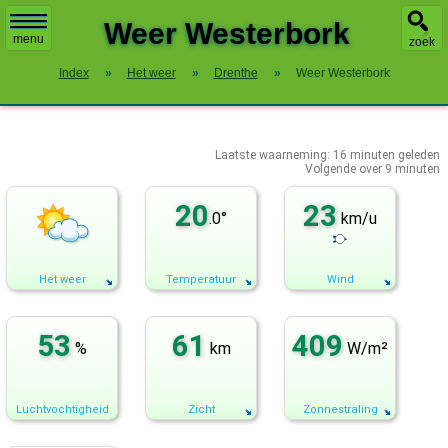
X
Weer Westerbork
menu
zoek
Index
»
Het weer
»
Drenthe
»
Weer Westerbork
Laatste waarneming:
16
minuten geleden
Volgende over
9 minuten
20
23
.0°
km/u
Het weer
Temperatuur
Wind
53
61
409
%
km
W/m²
Luchtvochtigheid
Zicht
Zonnestraling