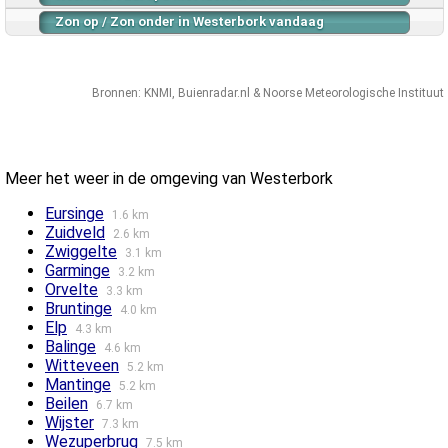
Zon op / Zon onder in Westerbork vandaag
Bronnen:
KNMI
,
Buienradar.nl
&
Noorse Meteorologische Instituut
Meer het weer in de omgeving van Westerbork
Eursinge
1.6 km
Zuidveld
2.6 km
Zwiggelte
3.1 km
Garminge
3.2 km
Orvelte
3.3 km
Bruntinge
4.0 km
Elp
4.3 km
Balinge
4.6 km
Witteveen
5.2 km
Mantinge
5.2 km
Beilen
6.7 km
Wijster
7.3 km
Wezuperbrug
7.5 km