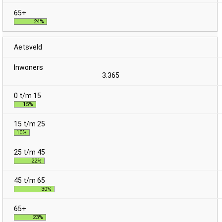
24%
Aetsveld
3.365
15%
10%
22%
30%
23%