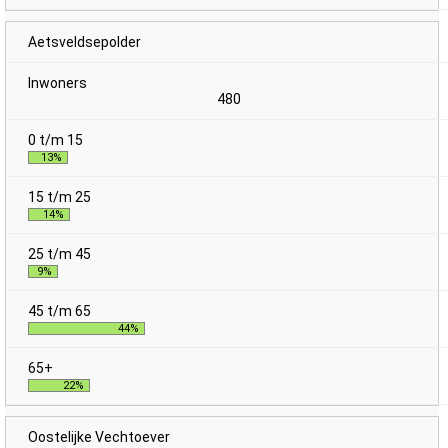
Aetsveldsepolder
480
13%
14%
9%
44%
22%
Oostelijke Vechtoever