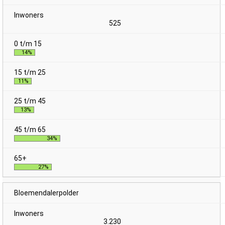
525
14%
11%
13%
34%
27%
Bloemendalerpolder
3.230