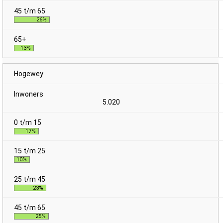
26%
13%
Hogewey
5.020
17%
10%
23%
25%