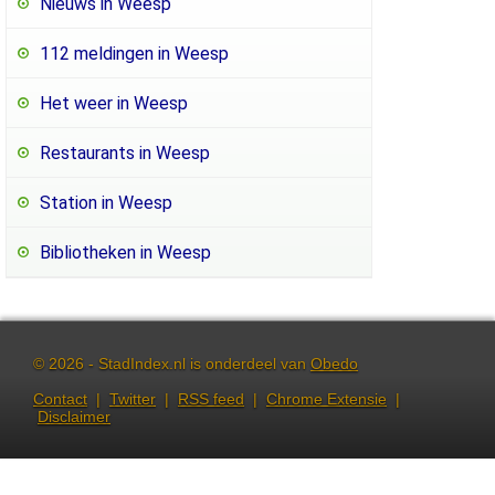
Nieuws in Weesp
112 meldingen in Weesp
Het weer in Weesp
Restaurants in Weesp
Station in Weesp
Bibliotheken in Weesp
© 2026 - StadIndex.nl is onderdeel van
Obedo
Contact
|
Twitter
|
RSS feed
|
Chrome Extensie
|
Disclaimer