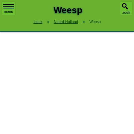
Weesp
menu
zoek
Index
»
Noord-Holland
»
Weesp