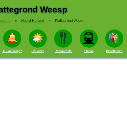
attegrond Weesp
tegrond
»
Noord-Holland
»
Plattegrond Weesp
112 meldingen
Het weer
Restaurants
Station
Bibliotheken