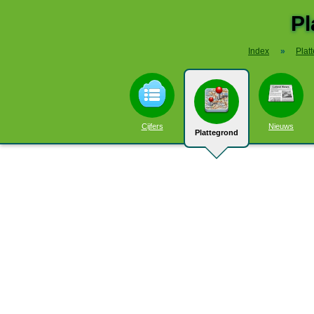
Pl
Index
»
Plat
Cijfers
Nieuws
Plattegrond