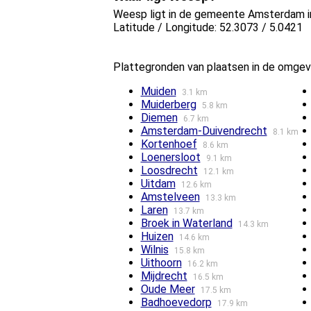
Weesp ligt in de gemeente Amsterdam in
Latitude / Longitude: 52.3073 / 5.0421
Plattegronden van plaatsen in de omge
Muiden
3.1 km
Muiderberg
5.8 km
Diemen
6.7 km
Amsterdam-Duivendrecht
8.1 km
Kortenhoef
8.6 km
Loenersloot
9.1 km
Loosdrecht
12.1 km
Uitdam
12.6 km
Amstelveen
13.3 km
Laren
13.7 km
Broek in Waterland
14.3 km
Huizen
14.6 km
Wilnis
15.8 km
Uithoorn
16.2 km
Mijdrecht
16.5 km
Oude Meer
17.5 km
Badhoevedorp
17.9 km