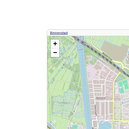
Binnenstad
Kaart / Plattegrond Weesp centrum
+
−