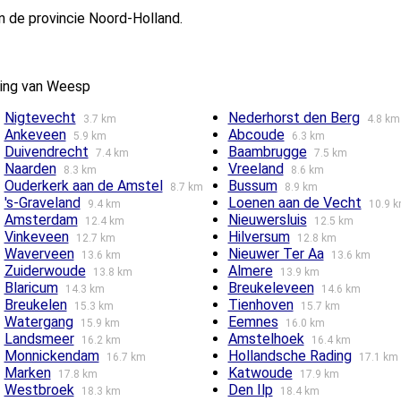
 de provincie Noord-Holland.
ving van Weesp
Nigtevecht
Nederhorst den Berg
3.7 km
4.8 km
Ankeveen
Abcoude
5.9 km
6.3 km
Duivendrecht
Baambrugge
7.4 km
7.5 km
Naarden
Vreeland
8.3 km
8.6 km
Ouderkerk aan de Amstel
Bussum
8.7 km
8.9 km
's-Graveland
Loenen aan de Vecht
9.4 km
10.9 
Amsterdam
Nieuwersluis
12.4 km
12.5 km
Vinkeveen
Hilversum
12.7 km
12.8 km
Waverveen
Nieuwer Ter Aa
13.6 km
13.6 km
Zuiderwoude
Almere
13.8 km
13.9 km
Blaricum
Breukeleveen
14.3 km
14.6 km
Breukelen
Tienhoven
15.3 km
15.7 km
Watergang
Eemnes
15.9 km
16.0 km
Landsmeer
Amstelhoek
16.2 km
16.4 km
Monnickendam
Hollandsche Rading
16.7 km
17.1 km
Marken
Katwoude
17.8 km
17.9 km
Westbroek
Den Ilp
18.3 km
18.4 km