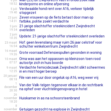
Man (23) uit Zwijndrecht vast in onderzoek naar
6 juli
18:52
kinderporno en online afpersing
Verdwaalde hond rent over A16, verkeer tijdelijk
5 juli
19:40
stopgezet
Zeven vrouwen op de fiets betast door man op
23 juni
14:31
fatbike, politie zoekt verdachte
21-jarige slachtoffer steekincident Zwijndrecht
3 juni
19:34
overleden
2 juni
Update: 21-jarige slachtoffer steekincident overleden
10:35
Hof: geen levenslang maar ruim 26 jaar celstraf voor
23 maart
16:04
schutter winkelcentrum Zwijndrecht
16 maart
Grote voorraad Defensiespullen gevonden in woning
19:26
Oma was aan het oppassen op kleinzoon toen rood
10 maart
07:57
autootje zich in huis boorde
Verdachte femicidezaak Zwijndrecht slikt scheermes
9 maart
12:25
in en mist hoger beroep
20 januari
File van een uur door ongeluk op A16, weg weer vrij
08:18
1
Van der Valk-telgen tegenover elkaar in de rechtbank
december
na ophef over vluchtelingenopvang in hotel
20:30
26
Huiskamer in as na schoorsteenbrand
november
18:20
8
Getuigen gezocht na explosie in Zwijndrecht
november