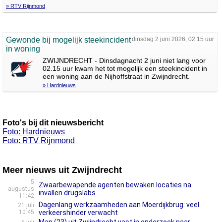
» RTV Rijnmond
Gewonde bij mogelijk steekincident
dinsdag 2 juni 2026, 02:15 uur
in woning
ZWIJNDRECHT - Dinsdagnacht 2 juni niet lang voor
02.15 uur kwam het tot mogelijk een steekincident in
een woning aan de Nijhoffstraat in Zwijndrecht.
» Hardnieuws
Foto's bij dit nieuwsbericht
Foto: Hardnieuws
Foto: RTV Rijnmond
Meer nieuws uit Zwijndrecht
5
Zwaarbewapende agenten bewaken locaties na
augustus
invallen drugslabs
11:42
Dagenlang werkzaamheden aan Moerdijkbrug: veel
21 juli
10:45
verkeershinder verwacht