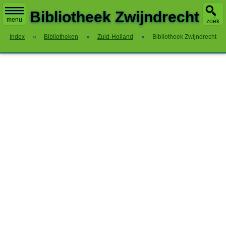
X
Bibliotheek Zwijndrecht
menu
zoek
Index
»
Bibliotheken
»
Zuid-Holland
»
Bibliotheek Zwijndrecht