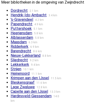
Meer bibliotheken in de omgeving van Zwijndrecht
Dordrecht
2.1 km
Hendrik-Ido-Ambacht
3.4 km
's-Gravendeel
4.2 km
Papendrecht
4.9 km
Puttershoek
5.1 km
Heerjansdam
5.8 km
Alblasserdam
5.8 km
Maasdam
6.3 km
Ridderkerk
6.9 km
Barendrecht
8.6 km
Nieuw-Lekkerland
8.8 km
Sliedrecht
9.2 km
Lekkerkerk
9.4 km
Strijen
10.1 km
Heinenoord
11.1 km
Krimpen aan den IJssel
11.5 km
Bleskensgraaf
11.6 km
Lage Zwaluwe
12.8 km
Capelle aan den IJssel
13.3 km
Hardinxveld-Giessendam
14.0
km
Klaaswaal
14.5 km