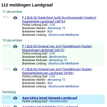
112 meldingen Landgraaf
11 december
00:57
P 2 BLB-02 Stank/hind. lucht (koolmonoxide) (meting)
Keulenheide Landgraaf 240734
Politie Limburg-Zuid
- COA
Brandweer Heerlen
- Bemanning TS
Brandweer Heerlen
- BvD
Brandweer Limburg
- Monitorcode Meldkamer
10 december
15:15
P 1 BLB-03 Ongeval gev. stof (Gaslekkage) (buiten)
Nieuwstraat Landgraaf 242131
Politie Limburg-Zuid
- COA
Brandweer Kerkrade
- Bevelvoerders
Brandweer Kerkrade
- Bemanning TS
Brandweer Limburg
- Monitorcode Meldkamer
13:12
P 1 BLB-02 Ongeval gev. stof (Gaslekkage) (buiten)
Kennedyplantsoen Landgraaf 241931
Politie Limburg-Zuid
- COA
Brandweer Heerlen
- Bemanning TS
Brandweer Heerlen
- BvD
Brandweer Limburg
- Monitorcode Meldkamer
Vandaag
15:09
Aanrijding letsel Heigank Landgraaf
Politie Limburg-Zuid
- Persinformatie
13:58
Aanrijding letsel N300 Re 17,1 Landgraaf