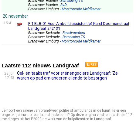
Brandweer Heerlen
- Bemanning TS
Brandweer Heerlen
- BvD
Brandweer Limburg
- Monitorcode Meldkamer
28 november
15:41
P 1 BLB-01 Ass. Ambu (tilassistentie) Karel Doormanstraat
Landgraaf 242131
Brandweer Kerkrade
- Bevelvoerders
Brandweer Kerkrade
- Bemanning TS
Brandweer Limburg
- Monitorcode Meldkamer
Laatste 112 nieuws Landgraaf
Cel- en taakstraf voor stenengooiers Landgraaf: ‘Ze
23 juli
17:48
waren op pad om anderen ellende te bezorgen’
Je hoort een sirene van brandweer, politie of ambulance in de buurt. Is er een
ongeluk gebeurd of een brand in de buurt? Op deze pagina vind je de actuele 112
meldingen uit het P2000 netwerk van de hulpdiensten in Landgraaf.