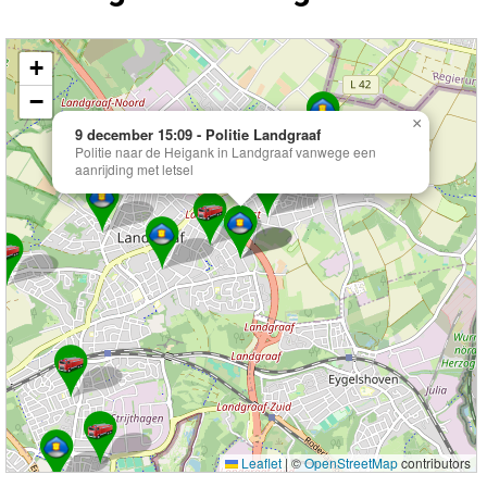
Kaart Landgraaf met de meest recente 112 meldingen.
+
−
×
9 december 15:09 - Politie Landgraaf
Politie naar de Heigank in Landgraaf vanwege een
aanrijding met letsel
Leaflet
|
©
OpenStreetMap
contributors