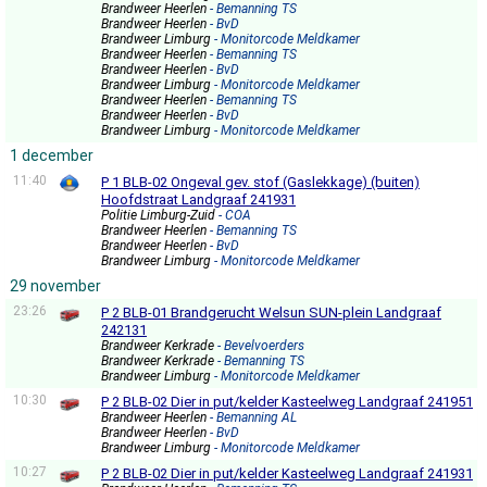
Brandweer Heerlen
- Bemanning TS
Brandweer Heerlen
- BvD
Brandweer Limburg
- Monitorcode Meldkamer
Brandweer Heerlen
- Bemanning TS
Brandweer Heerlen
- BvD
Brandweer Limburg
- Monitorcode Meldkamer
Brandweer Heerlen
- Bemanning TS
Brandweer Heerlen
- BvD
Brandweer Limburg
- Monitorcode Meldkamer
1 december
11:40
P 1 BLB-02 Ongeval gev. stof (Gaslekkage) (buiten)
Hoofdstraat Landgraaf 241931
Politie Limburg-Zuid
- COA
Brandweer Heerlen
- Bemanning TS
Brandweer Heerlen
- BvD
Brandweer Limburg
- Monitorcode Meldkamer
29 november
23:26
P 2 BLB-01 Brandgerucht Welsun SUN-plein Landgraaf
242131
Brandweer Kerkrade
- Bevelvoerders
Brandweer Kerkrade
- Bemanning TS
Brandweer Limburg
- Monitorcode Meldkamer
10:30
P 2 BLB-02 Dier in put/kelder Kasteelweg Landgraaf 241951
Brandweer Heerlen
- Bemanning AL
Brandweer Heerlen
- BvD
Brandweer Limburg
- Monitorcode Meldkamer
10:27
P 2 BLB-02 Dier in put/kelder Kasteelweg Landgraaf 241931