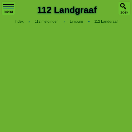
X
112 Landgraaf
menu
zoek
Index
»
112 meldingen
»
Limburg
»
112 Landgraaf