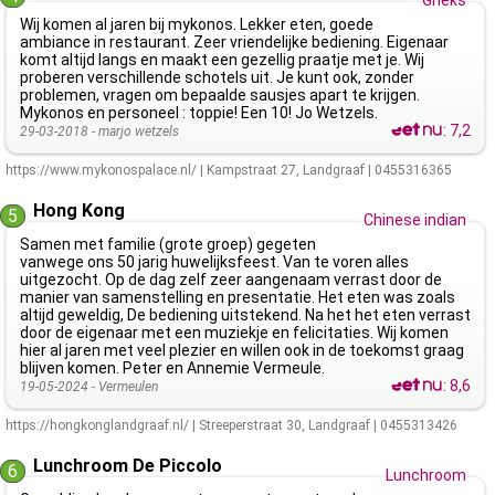
Grieks
Wij komen al jaren bij mykonos. Lekker eten, goede
ambiance in restaurant. Zeer vriendelijke bediening. Eigenaar
komt altijd langs en maakt een gezellig praatje met je. Wij
proberen verschillende schotels uit. Je kunt ook, zonder
problemen, vragen om bepaalde sausjes apart te krijgen.
Mykonos en personeel : toppie! Een 10! Jo Wetzels.
:
7,2
29-03-2018 -
marjo wetzels
https://www.mykonospalace.nl/
|
Kampstraat 27
,
Landgraaf
|
0455316365
Hong Kong
5
Chinese indian
Samen met familie (grote groep) gegeten
vanwege ons 50 jarig huwelijksfeest. Van te voren alles
uitgezocht. Op de dag zelf zeer aangenaam verrast door de
manier van samenstelling en presentatie. Het eten was zoals
altijd geweldig, De bediening uitstekend. Na het het eten verrast
door de eigenaar met een muziekje en felicitaties. Wij komen
hier al jaren met veel plezier en willen ook in de toekomst graag
blijven komen. Peter en Annemie Vermeule.
:
8,6
19-05-2024 -
Vermeulen
https://hongkonglandgraaf.nl/
|
Streeperstraat 30
,
Landgraaf
|
0455313426
Lunchroom De Piccolo
6
Lunchroom