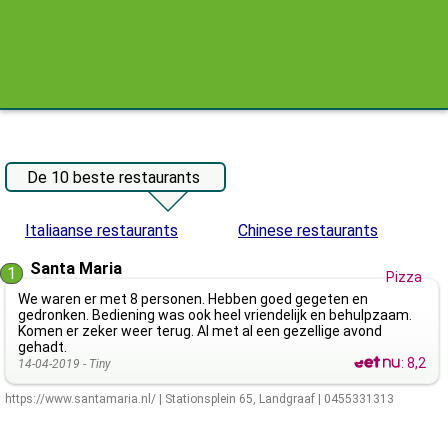
De 10 beste restaurants
Italiaanse restaurants
Chinese restaurants
Santa Maria
1
Pizza
We waren er met 8 personen. Hebben goed gegeten en
gedronken. Bediening was ook heel vriendelijk en behulpzaam.
Komen er zeker weer terug. Al met al een gezellige avond
gehadt.
:
8,2
14-04-2019 -
Tiny
https://www.santamaria.nl/
|
Stationsplein 65
,
Landgraaf
|
0455331313