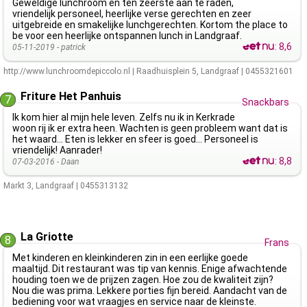
Geweldige lunchroom en ten zeerste aan te raden,
vriendelijk personeel, heerlijke verse gerechten en zeer
uitgebreide en smakelijke lunchgerechten. Kortom the place to
be voor een heerlijke ontspannen lunch in Landgraaf.
:
8,6
05-11-2019 -
patrick
http://www.lunchroomdepiccolo.nl
|
Raadhuisplein 5
,
Landgraaf
|
0455321601
Friture Het Panhuis
7
Snackbars
Ik kom hier al mijn hele leven. Zelfs nu ik in Kerkrade
woon rij ik er extra heen. Wachten is geen probleem want dat is
het waard... Eten is lekker en sfeer is goed... Personeel is
vriendelijk! Aanrader!
:
8,8
07-03-2016 -
Daan
Markt 3
,
Landgraaf
|
0455313132
La Griotte
8
Frans
Met kinderen en kleinkinderen zin in een eerlijke goede
maaltijd. Dit restaurant was tip van kennis. Enige afwachtende
houding toen we de prijzen zagen. Hoe zou de kwaliteit zijn?
Nou die was prima. Lekkere porties fijn bereid. Aandacht van de
bediening voor wat vraagjes en service naar de kleinste.