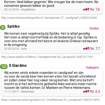
Kortom. Heel lekker gegeten. Wie vreuger bie de mam heem. No
nonsense gewoon lekker en goed.
:
7,6
05-12-2018 -
Hmjdekkers
http://www.restaurantlagriotte.nl
|
Kampstraat 37
,
Landgraaf
|
0455322068
Spitiko
9
Grieks
We komen zeer regelmatig bij Spitiko. Het is altijd gezellig.
Het eten is altijd voortreffelijk en de bediening is top. Spitiko is
voor ons met afstand het beste en leukste Griekse restaurant
in de omgeving.
:
7,7
02-02-2018 -
John
http://www.spitiko.nl/Menu/
|
Streeperstraat 60
,
Landgraaf
|
0457517591
Il Giardino
10
Italiaans
Wij wonen sinds enkele maanden in Landgraaf en zijn
nu voor de vierde keer hier komen eten, het bevalt uitstekend
en zullen zeker hier nog vaker terug komen. Wat ons betreft
mocht er in het achterste gedeelte links wel iets meer ruimte
tussen de tafels komen. Gr. Marleen en Pierre Heinemans.
:
6,3
11-11-2017 -
Heinemans
https://www.pizzeria-il-giardino.nl/
|
Hoofdstraat 29
,
Landgraaf
|
0455314470