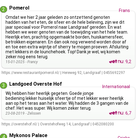
Pomerol
2
Frans
Omdat we hier 2 jaar geleden zo ontzettend genoten
hadden van het eten, de sfeer en de hele beleving, zijn we dit
jaar speciaal voor Pomerol naar Landgraaf gereden. En wat
hebben we weer genoten van de toewijding van het hele team.
Heerlijk eten, prachtig opgemaakte borden, huiskamersfeer,
betrokken eigenaren. En dan ook nog verwend worden door af
en toe een extra wijntje of sherry te mogen proeven. Afsluiting
met lekkers in de lounchehoek. Top! Dank je wel, wij komen
zeker nog eens terug.
:
9,2
15-01-2025 -
Francy
https://www.restaurantpomerol.nl/
|
Hereweg 92
,
Landgraaf
|
0455692297
Landgoed Overste Hof
3
Internationaal
Wij hebben hier heerlijk gegeten. Goede jonge
bediening lekker huiselijk sfeertje of met lekker weer heerlijk
aan op het teras aan het water. Wij hadden de 3 gangen van de
chef. Het was super. Wij komen zeker terug.
:
6,7
23-08-2019 -
Zelissen
https://overstehof.nl/
|
Overstehofweg 14
,
Landgraaf
|
0452080200
Mykonos Palace
4