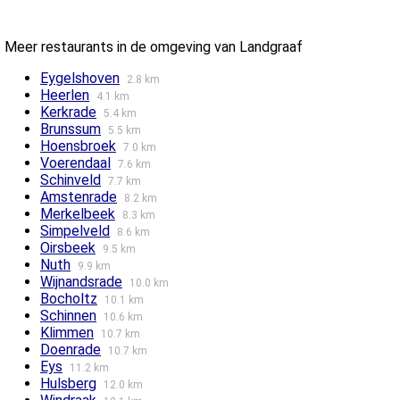
Meer restaurants in de omgeving van Landgraaf
Eygelshoven
2.8 km
Heerlen
4.1 km
Kerkrade
5.4 km
Brunssum
5.5 km
Hoensbroek
7.0 km
Voerendaal
7.6 km
Schinveld
7.7 km
Amstenrade
8.2 km
Merkelbeek
8.3 km
Simpelveld
8.6 km
Oirsbeek
9.5 km
Nuth
9.9 km
Wijnandsrade
10.0 km
Bocholtz
10.1 km
Schinnen
10.6 km
Klimmen
10.7 km
Doenrade
10.7 km
Eys
11.2 km
Hulsberg
12.0 km