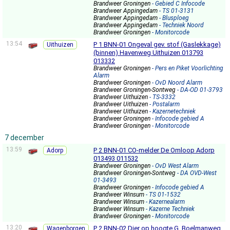
Brandweer Groningen
- Gebied C Infocode
Brandweer Appingedam
- TS 01-3131
Brandweer Appingedam
- Blusploeg
Brandweer Appingedam
- Techniek Noord
Brandweer Groningen
- Monitorcode
13:54
P 1 BNN-01 Ongeval gev. stof (Gaslekkage)
Uithuizen
(binnen) Havenweg Uithuizen 013793
013332
Brandweer Groningen
- Pers en Piket Voorlichting
Alarm
Brandweer Groningen
- OvD Noord Alarm
Brandweer Groningen-Sontweg
- DA-OD 01-3793
Brandweer Uithuizen
- TS-3332
Brandweer Uithuizen
- Postalarm
Brandweer Uithuizen
- Kazernetechniek
Brandweer Groningen
- Infocode gebied A
Brandweer Groningen
- Monitorcode
7 december
13:59
P 2 BNN-01 CO-melder De Omloop Adorp
Adorp
013493 011532
Brandweer Groningen
- OvD West Alarm
Brandweer Groningen-Sontweg
- DA OVD-West
01-3493
Brandweer Groningen
- Infocode gebied A
Brandweer Winsum
- TS 01-1532
Brandweer Winsum
- Kazernealarm
Brandweer Winsum
- Kazerne Techniek
Brandweer Groningen
- Monitorcode
13:20
P 2 BNN-02 Dier op hoogte G. Boelmanweg
Wagenborgen