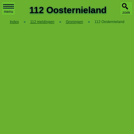
X
112 Oosternieland
menu
zoek
Index
»
112 meldingen
»
Groningen
»
112 Oosternieland