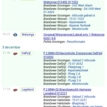
Wetsinge 013493 011532
Brandweer Groningen
- OvD West Alarm
Brandweer Groningen-Sontweg
- DA OVD-West
01-3493
Brandweer Groningen
- Infocode gebied A
Brandweer Winsum
- TS 01-1532
Brandweer Winsum
- Kazernealarm
Brandweer Winsum
- Kazerne Techniek
Brandweer Groningen
- Monitorcode
06:22
Ongeval/Wegvervoer/Letsel prio 1 Wetsinge
Wetsinge
N361 9,8
Politie Groningen
- Persinformatie
3 december
21:40
P 2 BNN-05 Nacontrole Zigzagoven Delfzijl
Delfzijl
013032
Brandweer Groningen
- Gebied C Infocode
Brandweer Delfzijl
- TS 01-3032
Brandweer Delfzijl
- Piketploeg 1
Brandweer Delfzijl
- Kazernetechniek
Brandweer Delfzijl
- Ploeg 2 A
Brandweer Delfzijl
- PLoeg 2 B
Brandweer Delfzijl
- PLoeg 3 A
Brandweer Groningen
- Monitorcode
17:39
P 2 BNN-02 Brandgerucht Hamweg
Lageland
Lageland 012231
Brandweer Groningen
- Gebied C Infocode
Brandweer Harkstede
- TS 01-2231
Brandweer Harkstede
- Blusploeg 1
Brandweer Slochteren
- Bevelvoerder van Dienst