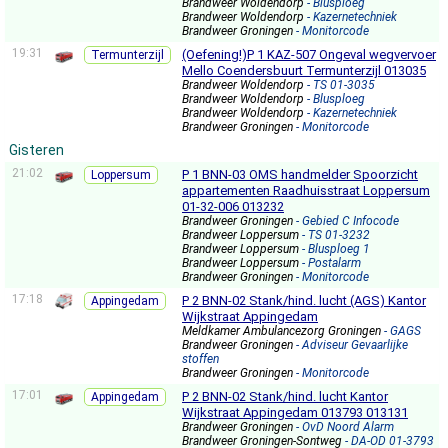
Brandweer Woldendorp
- Blusploeg
Brandweer Woldendorp
- Kazernetechniek
Brandweer Groningen
- Monitorcode
19:31
(Oefening!)P 1 KAZ-507 Ongeval wegvervoer
Termunterzijl
Mello Coendersbuurt Termunterzijl 013035
Brandweer Woldendorp
- TS 01-3035
Brandweer Woldendorp
- Blusploeg
Brandweer Woldendorp
- Kazernetechniek
Brandweer Groningen
- Monitorcode
Gisteren
21:02
P 1 BNN-03 OMS handmelder Spoorzicht
Loppersum
appartementen Raadhuisstraat Loppersum
01-32-006 013232
Brandweer Groningen
- Gebied C Infocode
Brandweer Loppersum
- TS 01-3232
Brandweer Loppersum
- Blusploeg 1
Brandweer Loppersum
- Postalarm
Brandweer Groningen
- Monitorcode
17:18
P 2 BNN-02 Stank/hind. lucht (AGS) Kantor
Appingedam
Wijkstraat Appingedam
Meldkamer Ambulancezorg Groningen
- GAGS
Brandweer Groningen
- Adviseur Gevaarlijke
stoffen
Brandweer Groningen
- Monitorcode
17:01
P 2 BNN-02 Stank/hind. lucht Kantor
Appingedam
Wijkstraat Appingedam 013793 013131
Brandweer Groningen
- OvD Noord Alarm
Brandweer Groningen-Sontweg
- DA-OD 01-3793