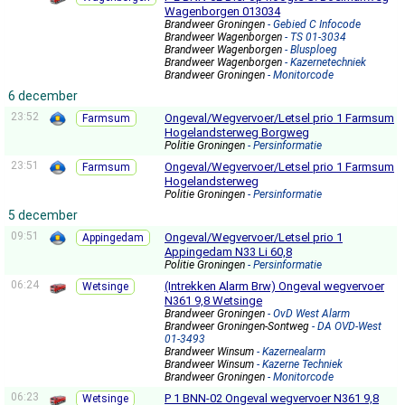
Wagenborgen 013034
Brandweer Groningen
- Gebied C Infocode
Brandweer Wagenborgen
- TS 01-3034
Brandweer Wagenborgen
- Blusploeg
Brandweer Wagenborgen
- Kazernetechniek
Brandweer Groningen
- Monitorcode
6 december
23:52
Ongeval/Wegvervoer/Letsel prio 1 Farmsum
Farmsum
Hogelandsterweg Borgweg
Politie Groningen
- Persinformatie
23:51
Ongeval/Wegvervoer/Letsel prio 1 Farmsum
Farmsum
Hogelandsterweg
Politie Groningen
- Persinformatie
5 december
09:51
Ongeval/Wegvervoer/Letsel prio 1
Appingedam
Appingedam N33 Li 60,8
Politie Groningen
- Persinformatie
06:24
(Intrekken Alarm Brw) Ongeval wegvervoer
Wetsinge
N361 9,8 Wetsinge
Brandweer Groningen
- OvD West Alarm
Brandweer Groningen-Sontweg
- DA OVD-West
01-3493
Brandweer Winsum
- Kazernealarm
Brandweer Winsum
- Kazerne Techniek
Brandweer Groningen
- Monitorcode
06:23
P 1 BNN-02 Ongeval wegvervoer N361 9,8
Wetsinge