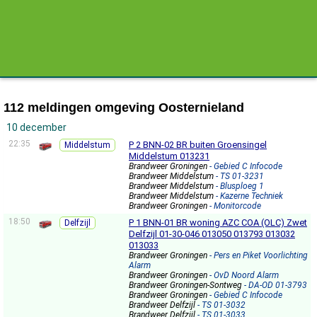
112 meldingen omgeving Oosternieland
10 december
22:35
P 2 BNN-02 BR buiten Groensingel
Middelstum
Middelstum 013231
Brandweer Groningen
- Gebied C Infocode
Brandweer Middelstum
- TS 01-3231
Brandweer Middelstum
- Blusploeg 1
Brandweer Middelstum
- Kazerne Techniek
Brandweer Groningen
- Monitorcode
18:50
P 1 BNN-01 BR woning AZC COA (OLC) Zwet
Delfzijl
Delfzijl 01-30-046 013050 013793 013032
013033
Brandweer Groningen
- Pers en Piket Voorlichting
Alarm
Brandweer Groningen
- OvD Noord Alarm
Brandweer Groningen-Sontweg
- DA-OD 01-3793
Brandweer Groningen
- Gebied C Infocode
Brandweer Delfzijl
- TS 01-3032
Brandweer Delfzijl
- TS 01-3033