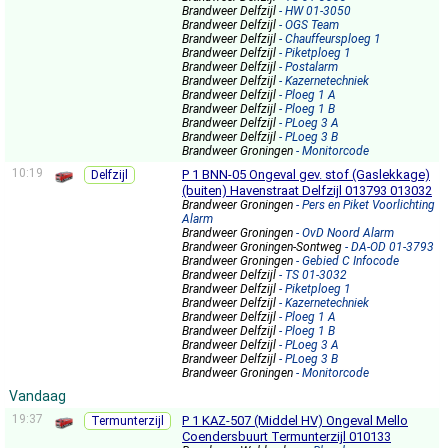
Brandweer Delfzijl
- HW 01-3050
Brandweer Delfzijl
- OGS Team
Brandweer Delfzijl
- Chauffeursploeg 1
Brandweer Delfzijl
- Piketploeg 1
Brandweer Delfzijl
- Postalarm
Brandweer Delfzijl
- Kazernetechniek
Brandweer Delfzijl
- Ploeg 1 A
Brandweer Delfzijl
- Ploeg 1 B
Brandweer Delfzijl
- PLoeg 3 A
Brandweer Delfzijl
- PLoeg 3 B
Brandweer Groningen
- Monitorcode
10:19
P 1 BNN-05 Ongeval gev. stof (Gaslekkage)
Delfzijl
(buiten) Havenstraat Delfzijl 013793 013032
Brandweer Groningen
- Pers en Piket Voorlichting
Alarm
Brandweer Groningen
- OvD Noord Alarm
Brandweer Groningen-Sontweg
- DA-OD 01-3793
Brandweer Groningen
- Gebied C Infocode
Brandweer Delfzijl
- TS 01-3032
Brandweer Delfzijl
- Piketploeg 1
Brandweer Delfzijl
- Kazernetechniek
Brandweer Delfzijl
- Ploeg 1 A
Brandweer Delfzijl
- Ploeg 1 B
Brandweer Delfzijl
- PLoeg 3 A
Brandweer Delfzijl
- PLoeg 3 B
Brandweer Groningen
- Monitorcode
Vandaag
19:37
P 1 KAZ-507 (Middel HV) Ongeval Mello
Termunterzijl
Coendersbuurt Termunterzijl 010133