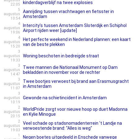
augustus
kinderdagverblijf na twee explosies
22:05
5
Aanrijding tussen vrachtwagen en fietsster in
augustus
Amsterdam
10:54
4
Intercity’s tussen Amsterdam Sloterdijk en Schiphol
augustus
Airport rijden weer [update]
19:06
4
Het perfecte weekend in Nederland plannen: een kaart
augustus
van de beste plekken
15:20
3
Woning beschoten in bedreigde straat
augustus
19:33
3
Twee mannen die Nationaal Monument op Dam
augustus
bekladden in november voor de rechter
14:47
3
Twee bootjes verwoest bij brand aan Erasmusgracht
augustus
in Amsterdam
11:07
3
Gewonde na schietincident in Amsterdam
augustus
10:19
2
WorldPride zorgt voor nieuwe hoop op duet Madonna
augustus
en Kylie Minogue
20:15
2
Veel schade op stadsnomadenterrein 't Landje na
augustus
verwoestende brand: "Alles is weg"
19:03
1
Negen boetes uitgedeeld in Enschede vanwege