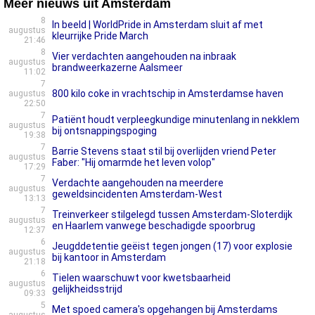
Meer nieuws uit Amsterdam
8
In beeld | WorldPride in Amsterdam sluit af met
augustus
kleurrijke Pride March
21:46
8
Vier verdachten aangehouden na inbraak
augustus
brandweerkazerne Aalsmeer
11:02
7
800 kilo coke in vrachtschip in Amsterdamse haven
augustus
22:50
7
Patiënt houdt verpleegkundige minutenlang in nekklem
augustus
bij ontsnappingspoging
19:38
7
Barrie Stevens staat stil bij overlijden vriend Peter
augustus
Faber: "Hij omarmde het leven volop"
17:29
7
Verdachte aangehouden na meerdere
augustus
geweldsincidenten Amsterdam-West
13:13
7
Treinverkeer stilgelegd tussen Amsterdam-Sloterdijk
augustus
en Haarlem vanwege beschadigde spoorbrug
12:37
6
Jeugddetentie geëist tegen jongen (17) voor explosie
augustus
bij kantoor in Amsterdam
21:18
6
Tielen waarschuwt voor kwetsbaarheid
augustus
gelijkheidsstrijd
09:33
5
Met spoed camera's opgehangen bij Amsterdams