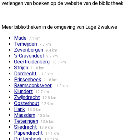
verlengen van boeken op de website van de bibliotheek.
Meer bibliotheken in de omgeving van Lage Zwaluwe
Made
7.1 km
Terheijden
7.8 km
Zevenbergen
9.4 km
's-Gravendeel
9.9 km
Geertruidenberg
10.8 km
Strijen
11.0 km
Dordrecht
11.3 km
Prinsenbeek
11.6 km
Raamsdonksveer
11.9 km
Klundert
12.7 km
Zwijndrecht
12.8 km
Oosterhout
12.9 km
Hank
13.3 km
Maasdam
13.5 km
Teteringen
13.6 km
Sliedrecht
13.9 km
Papendrecht
14.1 km
Puttershoek
14.2 km