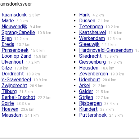
Raamsdonksveer
Raamsdonk
Hank
2.5 km
4.2 km
Made
Dussen
6.0 km
7.1 km
Nieuwendijk
Teteringen
9.4 km
10.2 km
Sprang-Capelle
Kaatsheuvel
10.8 km
11.6 km
Rijen
Werkendam
12.2 km
12.5 km
Breda
Sleeuwijk
13.7 km
14.2 km
Prinsenbeek
Hardinxveld-Giessendam
15.0 km
1
Loon op Zand
Sliedrecht
15.8 km
15.9 km
Ulvenhout
Giessenburg
17.2 km
17.3 km
Gilze
Heusden
17.8 km
18.6 km
Dordrecht
Zevenbergen
18.9 km
19.0 km
's-Gravendeel
Udenhout
19.9 km
20.6 km
Zwijndrecht
Arkel
20.9 km
21.2 km
Tilburg
Galder
21.5 km
21.5 km
Berkel-Enschot
Strijen
22.2 km
22.7 km
Goirle
Rijsbergen
23.3 km
23.4 km
Hoeven
Klundert
23.6 km
23.7 km
Maasdam
Puttershoek
24.1 km
24.3 km