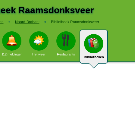
theek Raamsdonksveer
ken
»
Noord-Brabant
»
Bibliotheek Raamsdonksveer
112 meldingen
Het weer
Restaurants
Bibliotheken