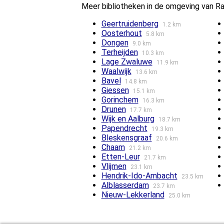
Meer bibliotheken in de omgeving van 
Geertruidenberg
1.2 km
Oosterhout
5.8 km
Dongen
9.0 km
Terheijden
10.3 km
Lage Zwaluwe
11.9 km
Waalwijk
13.6 km
Bavel
14.8 km
Giessen
15.1 km
Gorinchem
16.3 km
Drunen
17.7 km
Wijk en Aalburg
18.7 km
Papendrecht
19.3 km
Bleskensgraaf
20.6 km
Chaam
21.2 km
Etten-Leur
21.7 km
Vlijmen
23.1 km
Hendrik-Ido-Ambacht
23.5 km
Alblasserdam
23.7 km
Nieuw-Lekkerland
25.0 km