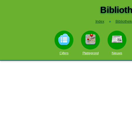
Biblio
Index
»
Bibliothe
Cijfers
Plattegrond
Nieuws