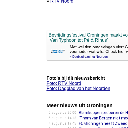
»
RTV Noord
Bevrijdingsfestival Groningen maakt vo
‘Van Typhoon tot Pé & Rinus’
Met wel tien omgevingen viert Gro
voor ieder wat wils. Check hier
» Dagblad van het Noorden
Foto's bij dit nieuwsbericht
Foto: RTV Noord
Foto: Dagblad van het Noorden
Meer nieuws uit Groningen
Blaarkoppen proberen de H
5 augustus 20:00
’Thom van Bergen niet meer 
5 augustus 14:13
FC Groningen heeft Zweeds
4 augustus 19:45