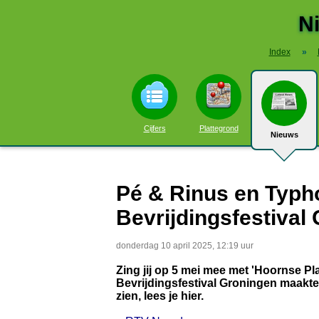
N
Index
»
Cijfers
Plattegrond
Nieuws
Pé & Rinus en Typh
Bevrijdingsfestival
donderdag 10 april 2025, 12:19 uur
Zing jij op 5 mei mee met 'Hoornse Pl
Bevrijdingsfestival Groningen maakte 
zien, lees je hier.