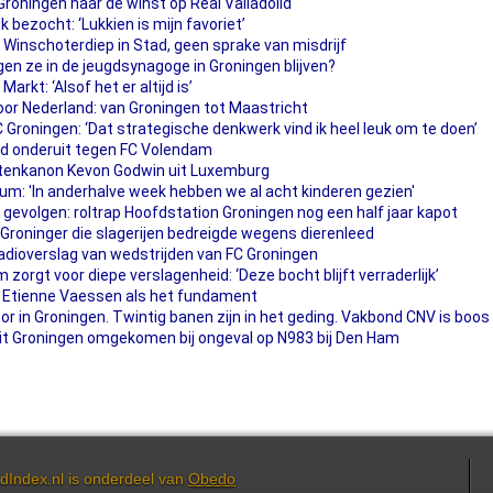
oningen naar de winst op Real Valladolid
bezocht: ‘Lukkien is mijn favoriet’
Winschoterdiep in Stad, geen sprake van misdrijf
en ze in de jeugdsynagoge in Groningen blijven?
arkt: ‘Alsof het er altijd is’
door Nederland: van Groningen tot Maastricht
C Groningen: ‘Dat strategische denkwerk vind ik heel leuk om te doen’
d onderuit tegen FC Volendam
ntenkanon Kevon Godwin uit Luxemburg
m: 'In anderhalve week hebben we al acht kinderen gezien'
 gevolgen: roltrap Hoofdstation Groningen nog een half jaar kapot
Groninger die slagerijen bedreigde wegens dierenleed
adioverslag van wedstrijden van FC Groningen
 zorgt voor diepe verslagenheid: ‘Deze bocht blijft verraderlijk’
 Etienne Vaessen als het fundament
r in Groningen. Twintig banen zijn in het geding. Vakbond CNV is boos
t Groningen omgekomen bij ongeval op N983 bij Den Ham
dIndex.nl is onderdeel van
Obedo