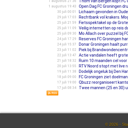
Thom van Bergen kopt FC Gr
1 augustus 21:36
Open Dag FC Groningen druk 
1 augustus 19:43
Lichaam gevonden in Oude 
30 juli 00:01
Rechtbank vol krakers. Mog
29 juli 17:03
Fietsspektakel op de Grote M
25 juli 21:59
Veilig internetten op reis 
25 juli 11:09
Mo Allach over puzzel bij F
25 juli 09:30
Reserves FC Groningen har
24 juli 17:29
Donar Groningen haalt pu
24 juli 15:37
Piek bij Brandwondencentru
23 juli 11:02
Actie vandalen heeft grote
22 juli 13:47
Ruim 10 maanden cel voor 
21 juli 18:32
RTV Noord stopt met live r
20 juli 13:55
Dodelijk ongeluk bij Den Ham
19 juli 11:38
FC Groningen ziet doelman
18 juli 09:00
Qbuzz reorganiseert kantoo
17 juli 19:00
Twee mannen (25 en 30) ui
17 juli 08:34
© 2026 - Sta