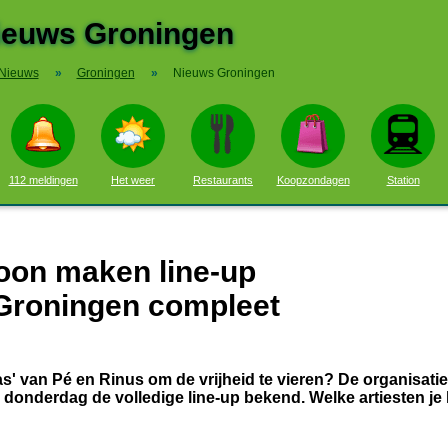
ieuws Groningen
Nieuws
»
Groningen
»
Nieuws Groningen
112 meldingen
Het weer
Restaurants
Koopzondagen
Station
oon maken line-up
 Groningen compleet
as' van Pé en Rinus om de vrijheid te vieren? De organisatie
donderdag de volledige line-up bekend. Welke artiesten je 