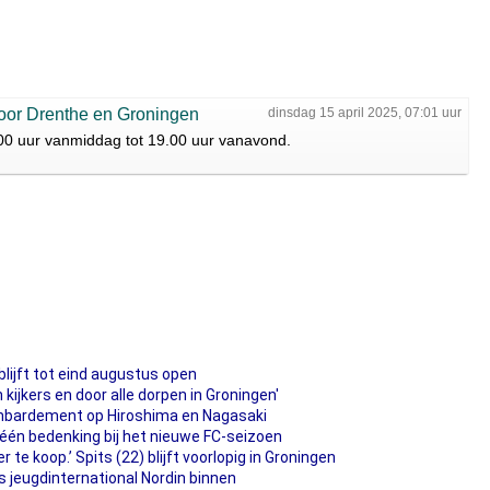
voor Drenthe en Groningen
dinsdag 15 april 2025, 07:01 uur
.00 uur vanmiddag tot 19.00 uur vanavond.
blijft tot eind augustus open
 kijkers en door alle dorpen in Groningen'
bombardement op Hiroshima en Nagasaki
én bedenking bij het nieuwe FC-seizoen
te koop.’ Spits (22) blijft voorlopig in Groningen
 jeugdinternational Nordin binnen