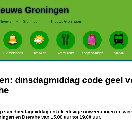
ieuws Groningen
Nieuws
»
Groningen
»
Nieuws Groningen
112 meldingen
Het weer
Restaurants
Koopzondagen
Station
en: dinsdagmiddag code geel v
he
oop van dinsdagmiddag enkele stevige onweersbuien en win
ingen en Drenthe van 15.00 uur tot 19.00 uur.