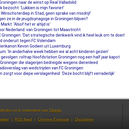
oningen naar de winst op Real Valladolid
bezocht: ‘Lukkien is mijn favoriet’
Winschoterdiep in Stad, geen sprake van misdrijf
en ze in de jeugdsynagoge in Groningen blijven?
arkt: ‘Alsof het er altijd is’
door Nederland: van Groningen tot Maastricht
C Groningen: ‘Dat strategische denkwerk vind ik heel leuk om te doen’
d onderuit tegen FC Volendam
ntenkanon Kevon Godwin uit Luxemburg
m: 'In anderhalve week hebben we al acht kinderen gezien'
 gevolgen: roltrap Hoofdstation Groningen nog een half jaar kapot
Groninger die slagerijen bedreigde wegens dierenleed
adioverslag van wedstrijden van FC Groningen
 zorgt voor diepe verslagenheid: ‘Deze bocht blijft verraderlijk’
dIndex.nl is onderdeel van
Obedo
witter
|
RSS feed
|
Chrome Extensie
|
Disclaimer