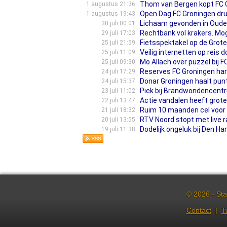
Thom van Bergen kopt FC Gr
1 augustus 21:36
Open Dag FC Groningen druk 
1 augustus 19:43
Lichaam gevonden in Oude 
30 juli 00:01
Rechtbank vol krakers. Mog
29 juli 17:03
Fietsspektakel op de Grote M
25 juli 21:59
Veilig internetten op reis 
25 juli 11:09
Mo Allach over puzzel bij F
25 juli 09:30
Reserves FC Groningen har
24 juli 17:29
Donar Groningen haalt pu
24 juli 15:37
Piek bij Brandwondencentru
23 juli 11:02
Actie vandalen heeft grote
22 juli 13:47
Ruim 10 maanden cel voor 
21 juli 18:32
RTV Noord stopt met live r
20 juli 13:55
Dodelijk ongeluk bij Den Ham
19 juli 11:38
© 2026 - Sta
Contact
|
T