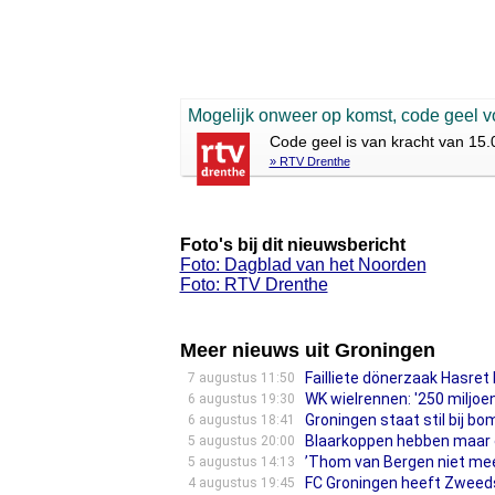
Mogelijk onweer op komst, code geel 
Code geel is van kracht van 15
» RTV Drenthe
Foto's bij dit nieuwsbericht
Foto: Dagblad van het Noorden
Foto: RTV Drenthe
Meer nieuws uit Groningen
Failliete dönerzaak Hasret 
7 augustus 11:50
WK wielrennen: '250 miljoen
6 augustus 19:30
Groningen staat stil bij 
6 augustus 18:41
Blaarkoppen hebben maar é
5 augustus 20:00
’Thom van Bergen niet meer 
5 augustus 14:13
FC Groningen heeft Zweeds
4 augustus 19:45