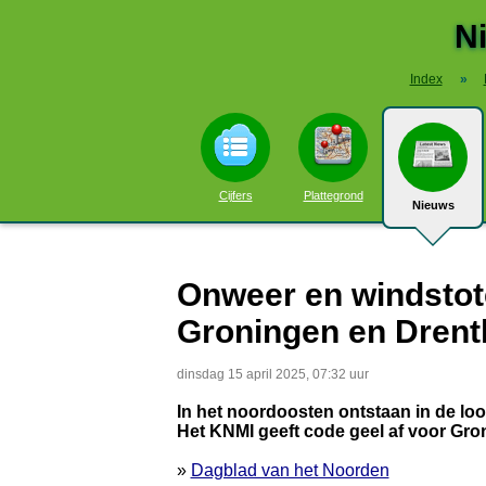
N
Index
»
Cijfers
Plattegrond
Nieuws
Onweer en windstot
Groningen en Drent
dinsdag 15 april 2025, 07:32 uur
In het noordoosten ontstaan in de l
Het KNMI geeft code geel af voor Gron
»
Dagblad van het Noorden