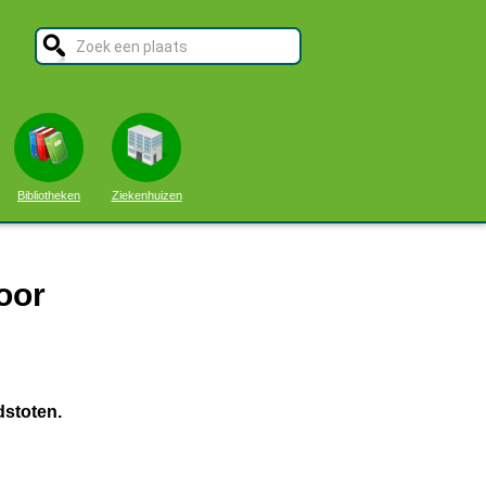
Bibliotheken
Ziekenhuizen
oor
dstoten.