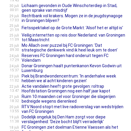
19:43
Lichaam gevonden in Oude Winschoterdiep in Stad,
30 juli
00:01
geen sprake van misdrijf
Rechtbank vol krakers. Mogen ze in de jeugdsynagoge
29 juli
17:03
in Groningen blijven?
25 juli
Fietsspektakel op de Grote Markt: ‘Alsof het er altijd is’
21:59
Veilig internetten op reis door Nederland: van Groningen
25 juli
11:09
tot Maastricht
Mo Allach over puzzel bij FC Groningen: ‘Dat
25 juli
09:30
strategische denkwerk vind ik heel leuk om te doen’
Reserves FC Groningen hard onderuit tegen FC
24 juli
17:29
Volendam
Donar Groningen haalt puntenkanon Kevon Godwin uit
24 juli
15:37
Luxemburg
Piek bij Brandwondencentrum: 'In anderhalve week
23 juli
11:02
hebben we al acht kinderen gezien'
Actie vandalen heeft grote gevolgen: roltrap
22 juli
13:47
Hoofdstation Groningen nog een half jaar kapot
Ruim 10 maanden cel voor Groninger die slagerijen
21 juli
18:32
bedreigde wegens dierenleed
RTV Noord stopt met live radioverslag van wedstrijden
20 juli
13:55
van FC Groningen
Dodelijk ongeluk bij Den Ham zorgt voor diepe
19 juli
11:38
verslagenheid: ‘Deze bocht blijft verraderlijk’
FC Groningen ziet doelman Etienne Vaessen als het
18 juli