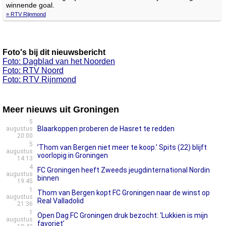
winnende goal.
» RTV Rijnmond
Foto's bij dit nieuwsbericht
Foto: Dagblad van het Noorden
Foto: RTV Noord
Foto: RTV Rijnmond
Meer nieuws uit Groningen
5
Blaarkoppen proberen de Hasret te redden
augustus
20:00
5
’Thom van Bergen niet meer te koop.’ Spits (22) blijft
augustus
voorlopig in Groningen
14:13
4
FC Groningen heeft Zweeds jeugdinternational Nordin
augustus
binnen
19:45
1
Thom van Bergen kopt FC Groningen naar de winst op
augustus
Real Valladolid
21:36
1
Open Dag FC Groningen druk bezocht: ‘Lukkien is mijn
augustus
favoriet’