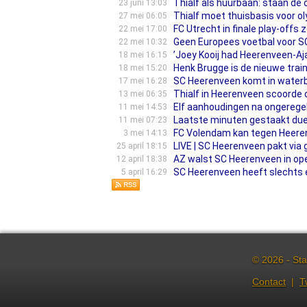
Thialf als huurbaan: staan de 
23 juni 13:03
Thialf moet thuisbasis voor 
27 mei 06:05
FC Utrecht in finale play-offs
22 mei 17:00
Geen Europees voetbal voor S
22 mei 10:32
’Joey Kooij had Heerenveen-Ajax
18 mei 16:15
Henk Brugge is de nieuwe train
18 mei 15:20
SC Heerenveen komt in waterba
17 mei 16:28
Thialf in Heerenveen scoorde o
13 mei 06:35
Elf aanhoudingen na ongerege
11 mei 14:53
Laatste minuten gestaakt due
11 mei 07:23
FC Volendam kan tegen Heere
3 mei 14:13
LIVE | SC Heerenveen pakt via
25 april 18:15
AZ walst SC Heerenveen in ope
12 april 18:38
SC Heerenveen heeft slechts e
5 april 16:29
© 2026 - Sta
Contact
|
T