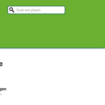
e
egen
.