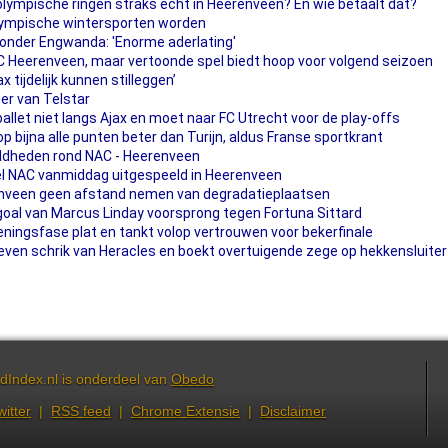
olympische ringen straks echt in Heerenveen? En wie betaalt dat?
olympische wintersporten worden
 zonder Engwanda: 'Enorme aderlating'
C Heerenveen, maar vertoonde spel biedt hoop voor volgend seizoen
 tijdelijk kunnen stilleggen’
er van Telstar
llet niet langs Ajax en moet naar FC Utrecht voor de play-offs
p bijna alle punten beter dan Turijn, aldus Franse sportkrant
ldheden rond NAC - Heerenveen
l NAC vanmiddag uitgespeeld in Heerenveen
nveen geen afstand nemen van degradatieplaatsen
 goal van Marcus Linday voorsprong tegen Fortuna Sittard
ningsfase plat en tankt volop vertrouwen voor bekerfinale
ven schrik van Heracles en boekt overtuigende zege op hekkensluiter
dIndex.nl is onderdeel van
Obedo
witter
|
RSS feed
|
Chrome Extensie
|
Disclaimer