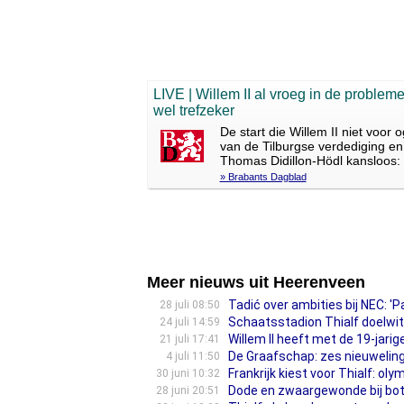
LIVE | Willem II al vroeg in de problem
wel trefzeker
De start die Willem II niet voor
van de Tilburgse verdediging en w
Thomas Didillon-Hödl kansloos: 
» Brabants Dagblad
Meer nieuws uit Heerenveen
Tadić over ambities bij NEC: 'P
28 juli 08:50
Schaatsstadion Thialf doelwit
24 juli 14:59
Willem II heeft met de 19-jar
21 juli 17:41
De Graafschap: zes nieuwelinge
4 juli 11:50
Frankrijk kiest voor Thialf: o
30 juni 10:32
Dode en zwaargewonde bij bots
28 juni 20:51