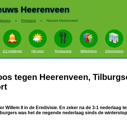
euws Heerenveen
Nieuws
»
Friesland
»
Nieuws Heerenveen
112 meldingen
Het weer
Restaurants
Bibliotheken
Ziekenhuizen
loos tegen Heerenveen, Tilburgs
rt
or Willem II in de Eredivisie. En zeker na de 3-1 nederlaag t
lburgers was het de negende nederlaag sinds de winterstop