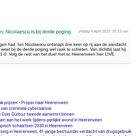
en: Nicolaescu is bij derde poging
vrijdag 4 april 2025, 20:13 uur
 ogen had. Ion Nicolaescu ontsnapt drie keer op rij aan de aandacht
eet bij de derde poging wel raak te schieten. Van dichtbij laat hij
1-0. Volg de rest van het duel met sc Heerenveen hier LIVE.
ak prijzen' • Proper naar Heerenveen
 van criminele cyberaanval
ige Eser Gürbüz tweede aanwinst binnen
n aan het werk tijdens pijnlijke avond in Heerenveen
lympisch schaatsen 2030 in Heerenveen
ing in Heerenveen, 41-jarige bestuurder verdacht van drugsgebruik