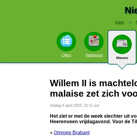
Ni
Index
»
Cijfers
Plattegrond
Nieuws
Willem II is machte
malaise zet zich voo
vrijdag 4 april 2025, 22:11 uur
Het ziet er met de week slechter uit vo
Heerenveen vrijdagavond. Voor de Ti
»
Omroep Brabant