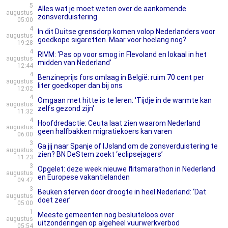
5
Alles wat je moet weten over de aankomende
augustus
zonsverduistering
05:00
4
In dit Duitse grensdorp komen volop Nederlanders voor
augustus
goedkope sigaretten. Maar voor hoelang nog?
19:28
4
RIVM: ‘Pas op voor smog in Flevoland en lokaal in het
augustus
midden van Nederland’
12:44
4
Benzineprijs fors omlaag in België: ruim 70 cent per
augustus
liter goedkoper dan bij ons
12:02
4
Omgaan met hitte is te leren: 'Tijdje in de warmte kan
augustus
zelfs gezond zijn'
11:32
4
Hoofdredactie: Ceuta laat zien waarom Nederland
augustus
geen halfbakken migratiekoers kan varen
06:00
3
Ga jij naar Spanje of IJsland om de zonsverduistering te
augustus
zien? BN DeStem zoekt ‘eclipsejagers’
11:23
3
Opgelet: deze week nieuwe flitsmarathon in Nederland
augustus
en Europese vakantielanden
09:47
3
Beuken sterven door droogte in heel Nederland: ‘Dat
augustus
doet zeer’
05:00
1
Meeste gemeenten nog besluiteloos over
augustus
uitzonderingen op algeheel vuurwerkverbod
05:54