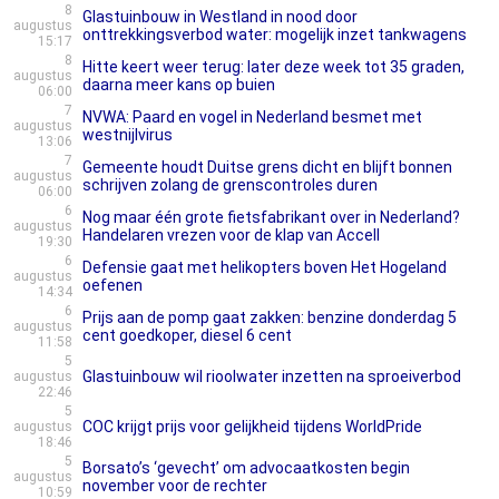
8
Glastuinbouw in Westland in nood door
augustus
onttrekkingsverbod water: mogelijk inzet tankwagens
15:17
8
Hitte keert weer terug: later deze week tot 35 graden,
augustus
daarna meer kans op buien
06:00
7
NVWA: Paard en vogel in Nederland besmet met
augustus
westnijlvirus
13:06
7
Gemeente houdt Duitse grens dicht en blijft bonnen
augustus
schrijven zolang de grenscontroles duren
06:00
6
Nog maar één grote fietsfabrikant over in Nederland?
augustus
Handelaren vrezen voor de klap van Accell
19:30
6
Defensie gaat met helikopters boven Het Hogeland
augustus
oefenen
14:34
6
Prijs aan de pomp gaat zakken: benzine donderdag 5
augustus
cent goedkoper, diesel 6 cent
11:58
5
Glastuinbouw wil rioolwater inzetten na sproeiverbod
augustus
22:46
5
COC krijgt prijs voor gelijkheid tijdens WorldPride
augustus
18:46
5
Borsato’s ‘gevecht’ om advocaatkosten begin
augustus
november voor de rechter
10:59