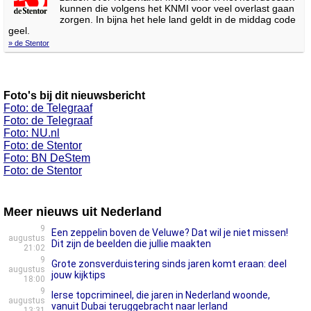
kunnen die volgens het KNMI voor veel overlast gaan
zorgen. In bijna het hele land geldt in de middag code
geel.
» de Stentor
Foto's bij dit nieuwsbericht
Foto: de Telegraaf
Foto: de Telegraaf
Foto: NU.nl
Foto: de Stentor
Foto: BN DeStem
Foto: de Stentor
Meer nieuws uit Nederland
9
Een zeppelin boven de Veluwe? Dat wil je niet missen!
augustus
Dit zijn de beelden die jullie maakten
21:02
9
Grote zonsverduistering sinds jaren komt eraan: deel
augustus
jouw kijktips
18:00
9
Ierse topcrimineel, die jaren in Nederland woonde,
augustus
vanuit Dubai teruggebracht naar Ierland
13:31