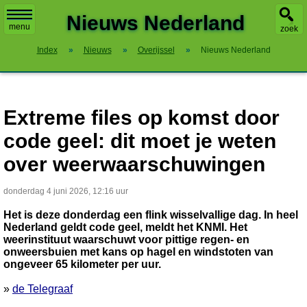
X
Nieuws Nederland
menu
zoek
Index
»
Nieuws
»
Overijssel
»
Nieuws Nederland
Extreme files op komst door
code geel: dit moet je weten
over weerwaarschuwingen
donderdag 4 juni 2026, 12:16 uur
Het is deze donderdag een flink wisselvallige dag. In heel
Nederland geldt code geel, meldt het KNMI. Het
weerinstituut waarschuwt voor pittige regen- en
onweersbuien met kans op hagel en windstoten van
ongeveer 65 kilometer per uur.
»
de Telegraaf