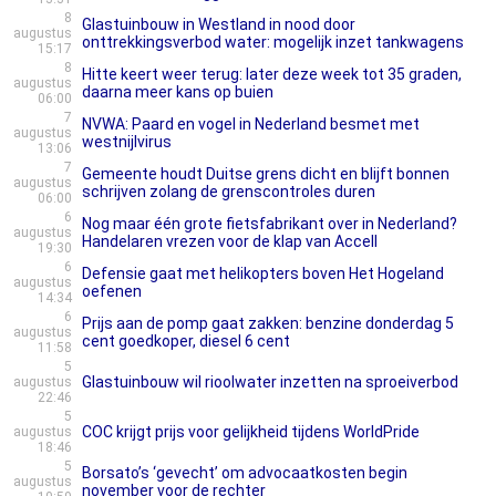
8
Glastuinbouw in Westland in nood door
augustus
onttrekkingsverbod water: mogelijk inzet tankwagens
15:17
8
Hitte keert weer terug: later deze week tot 35 graden,
augustus
daarna meer kans op buien
06:00
7
NVWA: Paard en vogel in Nederland besmet met
augustus
westnijlvirus
13:06
7
Gemeente houdt Duitse grens dicht en blijft bonnen
augustus
schrijven zolang de grenscontroles duren
06:00
6
Nog maar één grote fietsfabrikant over in Nederland?
augustus
Handelaren vrezen voor de klap van Accell
19:30
6
Defensie gaat met helikopters boven Het Hogeland
augustus
oefenen
14:34
6
Prijs aan de pomp gaat zakken: benzine donderdag 5
augustus
cent goedkoper, diesel 6 cent
11:58
5
Glastuinbouw wil rioolwater inzetten na sproeiverbod
augustus
22:46
5
COC krijgt prijs voor gelijkheid tijdens WorldPride
augustus
18:46
5
Borsato’s ‘gevecht’ om advocaatkosten begin
augustus
november voor de rechter