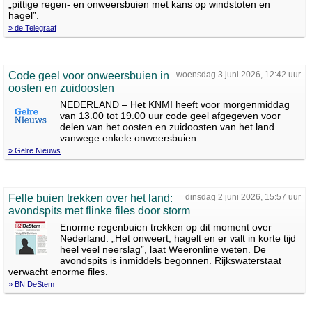
„pittige regen- en onweersbuien met kans op windstoten en
hagel”.
» de Telegraaf
Code geel voor onweersbuien in
woensdag 3 juni 2026, 12:42 uur
oosten en zuidoosten
NEDERLAND – Het KNMI heeft voor morgenmiddag
van 13.00 tot 19.00 uur code geel afgegeven voor
delen van het oosten en zuidoosten van het land
vanwege enkele onweersbuien.
» Gelre Nieuws
Felle buien trekken over het land:
dinsdag 2 juni 2026, 15:57 uur
avondspits met flinke files door storm
Enorme regenbuien trekken op dit moment over
Nederland. „Het onweert, hagelt en er valt in korte tijd
heel veel neerslag”, laat Weeronline weten. De
avondspits is inmiddels begonnen. Rijkswaterstaat
verwacht enorme files.
» BN DeStem