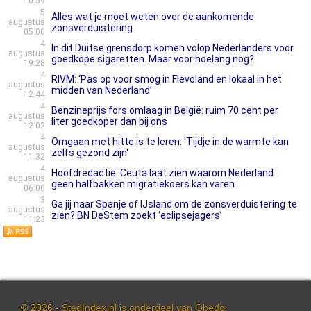
10:59
5
Alles wat je moet weten over de aankomende
augustus
zonsverduistering
05:00
4
In dit Duitse grensdorp komen volop Nederlanders voor
augustus
goedkope sigaretten. Maar voor hoelang nog?
19:28
4
RIVM: ‘Pas op voor smog in Flevoland en lokaal in het
augustus
midden van Nederland’
12:44
4
Benzineprijs fors omlaag in België: ruim 70 cent per
augustus
liter goedkoper dan bij ons
12:02
4
Omgaan met hitte is te leren: 'Tijdje in de warmte kan
augustus
zelfs gezond zijn'
11:32
4
Hoofdredactie: Ceuta laat zien waarom Nederland
augustus
geen halfbakken migratiekoers kan varen
06:00
3
Ga jij naar Spanje of IJsland om de zonsverduistering te
augustus
zien? BN DeStem zoekt ‘eclipsejagers’
11:23
© 2026 - StadIndex.nl is onderdeel van
Obedo