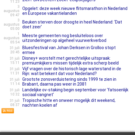
11:23
3
Opgelet: deze week nieuwe flitsmarathon in Nederland
augustus
en Europese vakantielanden
09:47
3
Beuken sterven door droogte in heel Nederland: ‘Dat
augustus
doet zeer’
05:00
1
Meeste gemeenten nog besluiteloos over
augustus
uitzonderingen op algeheel vuurwerkverbod
05:54
Bluesfestival van Johan Derksen in Grolloo stopt
31 juli
20:45
ermee
Disney+ worstelt met gerechtelijke uitspraak:
31 juli
15:11
premiumkijkers missen tijdelijk extra scherp beeld
Vijf vragen over de historisch lage waterstand in de
31 juli
11:31
Rijn: wat betekent dat voor Nederland?
Grootste zonsverduistering sinds 1999 te zien in
31 juli
11:14
Brabant, daarna pas weer in 2081
Landelijke ov-staking begin september voor 'fatsoenlijk
31 juli
10:32
sociaal vangnet'
Tropische hitte en onweer mogelijk dit weekend,
31 juli
08:37
nachten koelen af