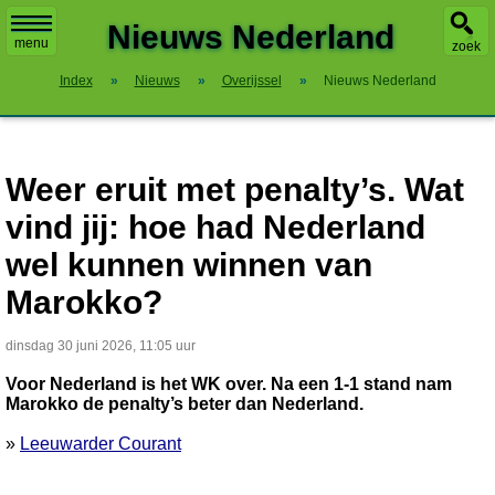
X
Nieuws Nederland
menu
zoek
Index
»
Nieuws
»
Overijssel
»
Nieuws Nederland
Weer eruit met penalty’s. Wat
vind jij: hoe had Nederland
wel kunnen winnen van
Marokko?
dinsdag 30 juni 2026, 11:05 uur
Voor Nederland is het WK over. Na een 1-1 stand nam
Marokko de penalty’s beter dan Nederland.
»
Leeuwarder Courant