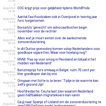
22:46
5
COC krijgt prijs voor gelijkheid tijdens WorldPride
augustus
18:46
5
Aantal fastfoodzaken ook in Overijssel in twintig jaar
augustus
fors toegenomen
16:59
5
Borsato’s ‘gevecht’ om advocaatkosten begin
augustus
november voor de rechter
10:59
5
Alles wat je moet weten over de aankomende
augustus
zonsverduistering
05:00
4
In dit Duitse grensdorp komen volop Nederlanders voor
augustus
goedkope sigaretten. Maar voor hoelang nog?
19:28
4
RIVM: ‘Pas op voor smog in Flevoland en lokaal in het
augustus
midden van Nederland’
12:44
4
Benzineprijs fors omlaag in België: ruim 70 cent per
augustus
liter goedkoper dan bij ons
12:02
4
Omgaan met hitte is te leren: 'Tijdje in de warmte kan
augustus
zelfs gezond zijn'
11:32
4
Hoofdredactie: Ceuta laat zien waarom Nederland
augustus
geen halfbakken migratiekoers kan varen
06:00
3
Ga jij naar Spanje of IJsland om de zonsverduistering te
augustus
zien? BN DeStem zoekt ‘eclipsejagers’