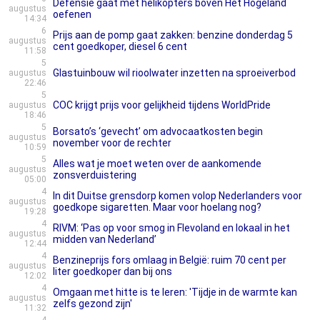
Defensie gaat met helikopters boven Het Hogeland
augustus
oefenen
14:34
6
Prijs aan de pomp gaat zakken: benzine donderdag 5
augustus
cent goedkoper, diesel 6 cent
11:58
5
Glastuinbouw wil rioolwater inzetten na sproeiverbod
augustus
22:46
5
COC krijgt prijs voor gelijkheid tijdens WorldPride
augustus
18:46
5
Borsato’s ‘gevecht’ om advocaatkosten begin
augustus
november voor de rechter
10:59
5
Alles wat je moet weten over de aankomende
augustus
zonsverduistering
05:00
4
In dit Duitse grensdorp komen volop Nederlanders voor
augustus
goedkope sigaretten. Maar voor hoelang nog?
19:28
4
RIVM: ‘Pas op voor smog in Flevoland en lokaal in het
augustus
midden van Nederland’
12:44
4
Benzineprijs fors omlaag in België: ruim 70 cent per
augustus
liter goedkoper dan bij ons
12:02
4
Omgaan met hitte is te leren: 'Tijdje in de warmte kan
augustus
zelfs gezond zijn'
11:32