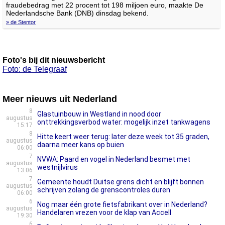
fraudebedrag met 22 procent tot 198 miljoen euro, maakte De
Nederlandsche Bank (DNB) dinsdag bekend.
» de Stentor
Foto's bij dit nieuwsbericht
Foto: de Telegraaf
Meer nieuws uit Nederland
8
Glastuinbouw in Westland in nood door
augustus
onttrekkingsverbod water: mogelijk inzet tankwagens
15:17
8
Hitte keert weer terug: later deze week tot 35 graden,
augustus
daarna meer kans op buien
06:00
7
NVWA: Paard en vogel in Nederland besmet met
augustus
westnijlvirus
13:06
7
Gemeente houdt Duitse grens dicht en blijft bonnen
augustus
schrijven zolang de grenscontroles duren
06:00
6
Nog maar één grote fietsfabrikant over in Nederland?
augustus
Handelaren vrezen voor de klap van Accell
19:30
6