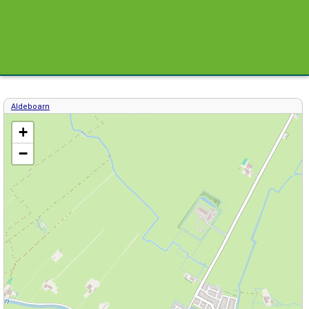
Aldeboarn
Kaart / Plattegrond Aldeboarn centrum
+
−