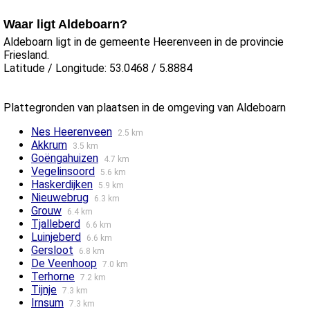
Waar ligt Aldeboarn?
Aldeboarn ligt in de gemeente Heerenveen in de provincie
Friesland.
Latitude / Longitude: 53.0468 / 5.8884
Plattegronden van plaatsen in de omgeving van Aldeboarn
Nes Heerenveen
2.5 km
Akkrum
3.5 km
Goëngahuizen
4.7 km
Vegelinsoord
5.6 km
Haskerdijken
5.9 km
Nieuwebrug
6.3 km
Grouw
6.4 km
Tjalleberd
6.6 km
Luinjeberd
6.6 km
Gersloot
6.8 km
De Veenhoop
7.0 km
Terhorne
7.2 km
Tijnje
7.3 km
Irnsum
7.3 km