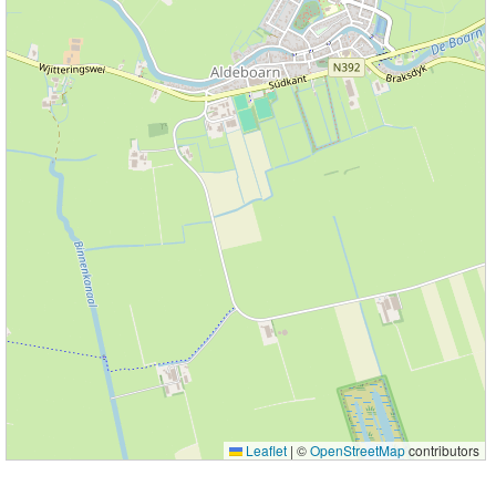
Leaflet
|
©
OpenStreetMap
contributors