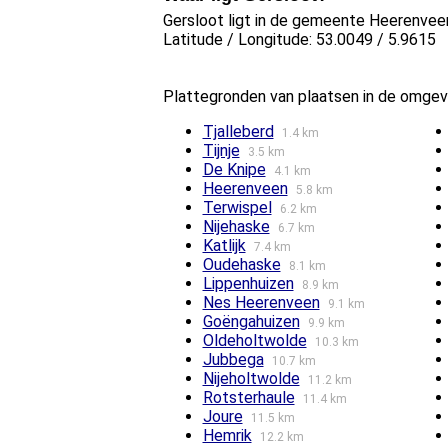
Gersloot ligt in de gemeente Heerenveen 
Latitude / Longitude: 53.0049 / 5.9615
Plattegronden van plaatsen in de omgev
Tjalleberd
1.4 km
Tijnje
3.5 km
De Knipe
4.1 km
Heerenveen
5.8 km
Terwispel
6.2 km
Nijehaske
6.7 km
Katlijk
7.4 km
Oudehaske
8.1 km
Lippenhuizen
8.9 km
Nes Heerenveen
9.1 km
Goëngahuizen
9.9 km
Oldeholtwolde
10.3 km
Jubbega
10.7 km
Nijeholtwolde
11.2 km
Rotsterhaule
11.4 km
Joure
11.5 km
Hemrik
12.2 km