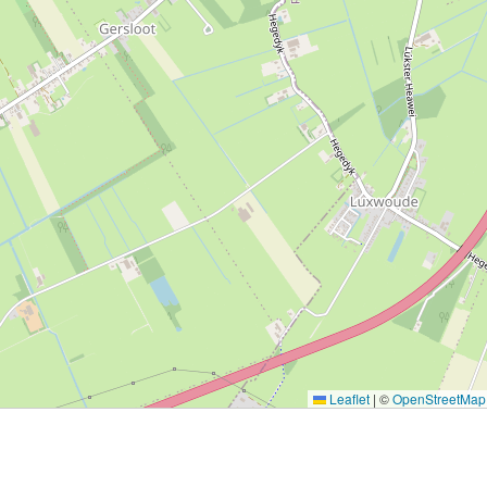
Leaflet
|
©
OpenStreetMap