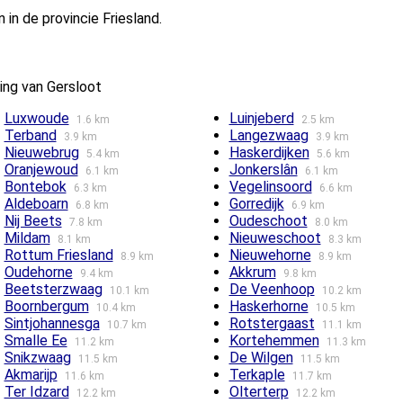
in de provincie Friesland.
ing van Gersloot
Luxwoude
Luinjeberd
1.6 km
2.5 km
Terband
Langezwaag
3.9 km
3.9 km
Nieuwebrug
Haskerdijken
5.4 km
5.6 km
Oranjewoud
Jonkerslân
6.1 km
6.1 km
Bontebok
Vegelinsoord
6.3 km
6.6 km
Aldeboarn
Gorredijk
6.8 km
6.9 km
Nij Beets
Oudeschoot
7.8 km
8.0 km
Mildam
Nieuweschoot
8.1 km
8.3 km
Rottum Friesland
Nieuwehorne
8.9 km
8.9 km
Oudehorne
Akkrum
9.4 km
9.8 km
Beetsterzwaag
De Veenhoop
10.1 km
10.2 km
Boornbergum
Haskerhorne
10.4 km
10.5 km
Sintjohannesga
Rotstergaast
10.7 km
11.1 km
Smalle Ee
Kortehemmen
11.2 km
11.3 km
Snikzwaag
De Wilgen
11.5 km
11.5 km
Akmarijp
Terkaple
11.6 km
11.7 km
Ter Idzard
Olterterp
12.2 km
12.2 km