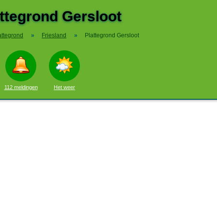
ttegrond Gersloot
attegrond
»
Friesland
»
Plattegrond Gersloot
112 meldingen
Het weer