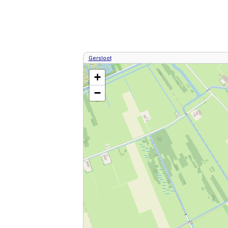
Gersloot
Kaart / Plattegrond Gersloot centrum
+
−