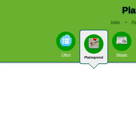
Pla
Index
»
Pl
Cijfers
Nieuws
Plattegrond